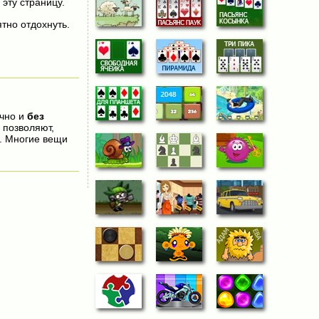
 эту страницу.
тно отдохнуть.
очно и
без
 позволяют,
. Многие вещи