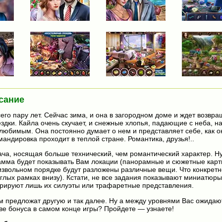
сание
его пару лет. Сейчас зима, и она в загородном доме и ждет возвра
ездки. Кайла очень скучает, и снежные хлопья, падающие с неба, 
 любимым. Она постоянно думает о нем и представляет себе, как о
омандировка проходит в теплой стране. Романтика, друзья!..
дача, носящая больше технический, чем романтический характер. Н
мма будет показывать Вам локации (панорамные и сюжетные карти
извольном порядке будут разложены различные вещи. Что конкретно
углых рамках внизу). Кстати, не все задания показывают миниатюр
стрируют лишь их силуэты или трафаретные представления.
ам предложат другую и так далее. Ну а между уровнями Вас ожидаю
стве бонуса в самом конце игры? Пройдете — узнаете!