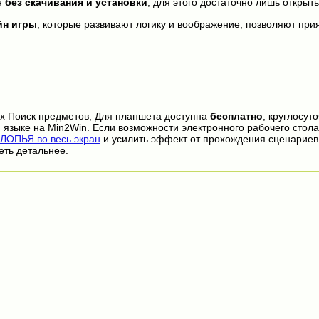
н
без скачивания и установки
, для этого достаточно лишь открыть
йн игры
, которые развивают логику и воображение, позволяют прия
ях Поиск предметов, Для планшета доступна
бесплатно
, круглосут
 языке на Min2Win. Если возможности электронного рабочего стола
ОПЬЯ во весь экран
и усилить эффект от прохождения сценариев
еть детальнее.