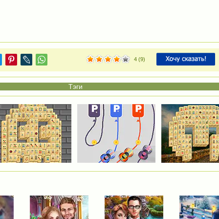
4
(
9
)