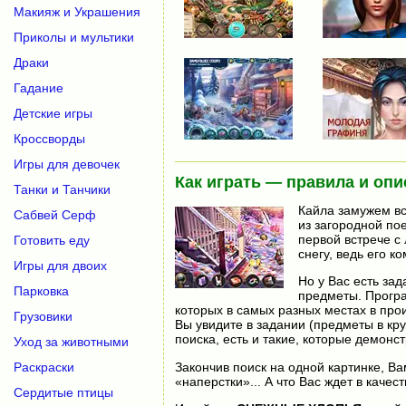
Макияж и Украшения
Приколы и мультики
Драки
Гадание
Детские игры
Кроссворды
Игры для девочек
Как играть — правила и опи
Танки и Танчики
Кайла замужем вс
Сабвей Серф
из загородной по
первой встрече с
Готовить еду
снегу, ведь его к
Игры для двоих
Но у Вас есть за
Парковка
предметы. Програ
которых в самых разных местах в про
Грузовики
Вы увидите в задании (предметы в кр
поиска, есть и такие, которые демон
Уход за животными
Закончив поиск на одной картинке, В
Раскраски
«наперстки»... А что Вас ждет в каче
Сердитые птицы