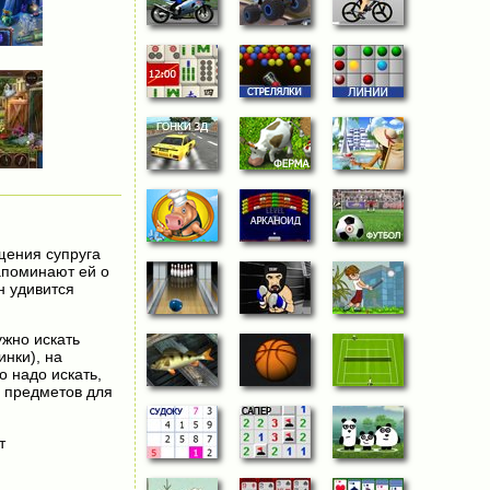
щения супруга
напоминают ей о
н удивится
ужно искать
нки), на
 надо искать,
ы предметов для
т