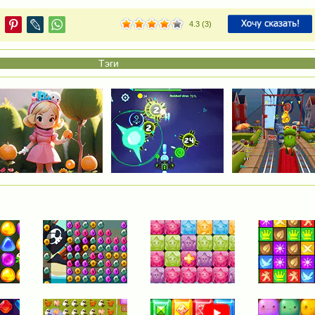
4.3
(
3
)