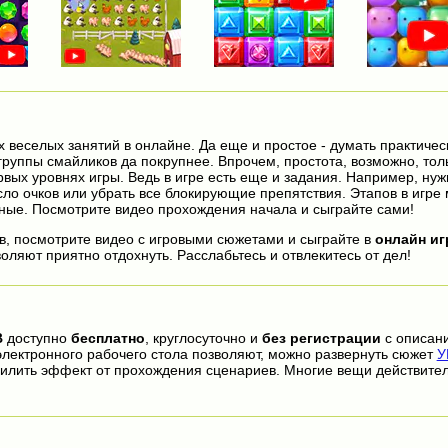
х веселых занятий в онлайне. Да еще и простое - думать практичес
группы смайликов да покрупнее. Впрочем, простота, возможно, тол
ервых уровнях игры. Ведь в игре есть еще и задания. Например, ну
ло очков или убрать все блокирующие препятствия. Этапов в игре 
ные. Посмотрите видео прохождения начала и сыграйте сами!
, посмотрите видео с игровыми сюжетами и сыграйте в
онлайн и
оляют приятно отдохнуть. Расслабьтесь и отвлекитесь от дел!
В
доступно
бесплатно
, круглосуточно и
без регистрации
с описан
электронного рабочего стола позволяют, можно развернуть сюжет
У
илить эффект от прохождения сценариев. Многие вещи действите