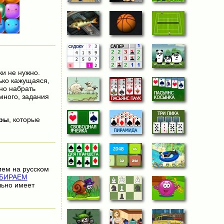
ки не нужно.
ько кажущаяся,
жно набрать
много, задания
гры
, которые
ием на русском
БИРАЕМ
льно имеет