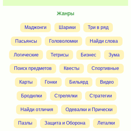
Жанры
Маджонги
Шарики
Три в ряд
Пасьянсы
Головоломки
Найди слова
Логические
Тетрисы
Бизнес
Зума
Поиск предметов
Квесты
Спортивные
Карты
Гонки
Бильярд
Видео
Бродилки
Стрелялки
Стратегии
Найди отличия
Одевалки и Прически
Пазлы
Защита и Оборона
Леталки