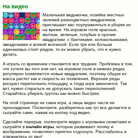
На видео
Маленькая ведьмочка, хозяйка местных
залежей разноцветных квадратиков,
приглашает вас поупражняться в уборке их
на время. На игровом поле красные,
желтые, зеленые, голубые и прочие
квадратики: с бантиками, колокольчиками,
звездочками и всякой всячиной. Если три или больше
одинаковых стоят рядом, то их можно убрать, что и нужно
делать.
А играть со временем становится все труднее. Проблема в том,
что хотите вы того или нет, на игровом поле в нижних рядах
регулярно появляются новые квадратики, поэтому общая их
масса растет как и скорость их появления. Верхние ряды
рискуют переполнить площадку, и тогда игра закончится. Так
вот, нужно стараться не допускать таких переполнений.
Старайтесь убирать группы как можно быстрее.
На этой странице не сама игра, а лишь видео части ее
прохождения. Посмотрите, разберитесь как тут все делается и
сыграйте сами, нажав на кнопку под видео.
Сделайте перерыв, посмотрите видео с игровыми сюжетами и
сыграйте в
онлайн игры
, которые развивают логику и
воображение, позволяют приятно отдохнуть. Расслабьтесь и
отвлекитесь от дел!