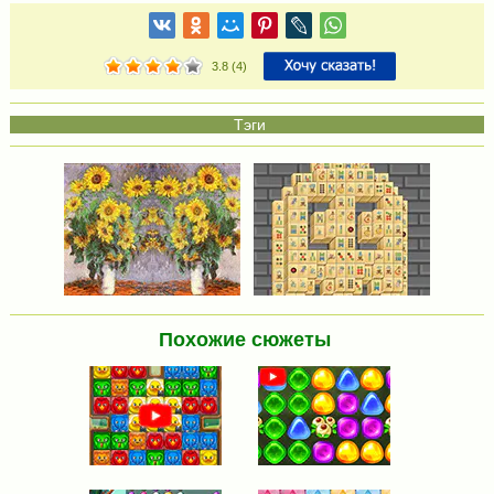
3.8
(
4
)
Похожие сюжеты