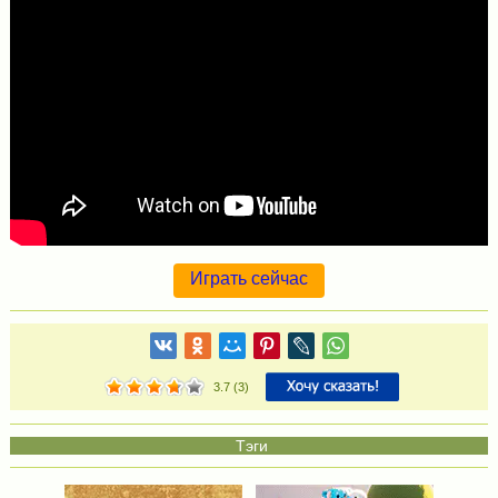
Играть сейчас
3.7
(
3
)