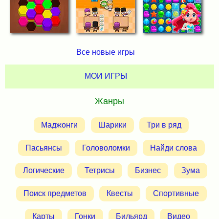
Все новые игры
МОИ ИГРЫ
Жанры
Маджонги
Шарики
Три в ряд
Пасьянсы
Головоломки
Найди слова
Логические
Тетрисы
Бизнес
Зума
Поиск предметов
Квесты
Спортивные
Карты
Гонки
Бильярд
Видео