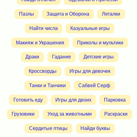
Пазлы
Защита и Оборона
Леталки
Найти числа
Казуальные игры
Макияж и Украшения
Приколы и мультики
Драки
Гадание
Детские игры
Кроссворды
Игры для девочек
Танки и Танчики
Сабвей Серф
Готовить еду
Игры для двоих
Парковка
Грузовики
Уход за животными
Раскраски
Сердитые птицы
Найди буквы