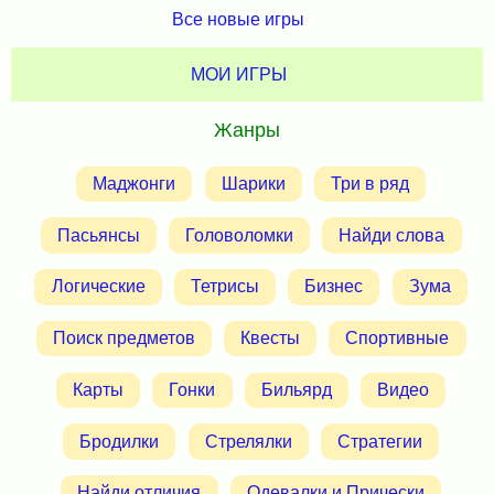
Все новые игры
МОИ ИГРЫ
Жанры
Маджонги
Шарики
Три в ряд
Пасьянсы
Головоломки
Найди слова
Логические
Тетрисы
Бизнес
Зума
Поиск предметов
Квесты
Спортивные
Карты
Гонки
Бильярд
Видео
Бродилки
Стрелялки
Стратегии
Найди отличия
Одевалки и Прически