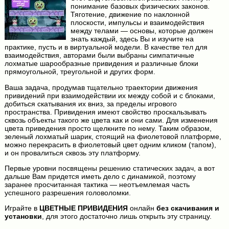
понимание базовых физических законов.
Тяготение, движение по наклонной
плоскости, импульсы и взаимодействия
между телами — основы, которые должен
знать каждый, здесь Вы и изучите на
практике, пусть и в виртуальной модели. В качестве тел для
взаимодействия, авторами были выбраны симпатичные
лохматые шарообразные привидения и различные блоки
прямоугольной, треугольной и других форм.
Ваша задача, продумав тщательно траектории движения
привидений при взаимодействии их между собой и с блоками,
добиться скатывания их вниз, за пределы игрового
пространства. Привидения имеют свойство проскальзывать
сквозь объекты такого же цвета как и они сами. Для изменения
цвета приведения просто щелкните по нему. Таким образом,
зеленый лохматый шарик, стоящий на фиолетовой платформе,
можно перекрасить в фиолетовый цвет одним кликом (тапом),
и он провалиться сквозь эту платформу.
Первые уровни посвящены решению статических задач, а вот
дальше Вам придется иметь дело с динамикой, поэтому
заранее просчитанная тактика — неотъемлемая часть
успешного разрешения головоломки.
Играйте в
ЦВЕТНЫЕ ПРИВИДЕНИЯ
онлайн
без скачивания и
установки
, для этого достаточно лишь открыть эту страницу.