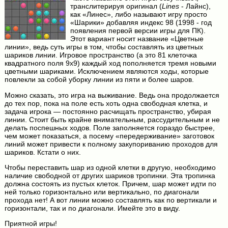
транслитерируя оригинал (
Lines
- Лайнс),
как «Линес», либо называют игру просто
«Шарики» добавляя индекс 98 (1998 - год
появления первой версии игры для ПК).
Этот вариант носит название «Цветные
линии», ведь суть игры в том, чтобы составлять из цветных
шариков линии. Игровое пространство (а это 81 клеточка
квадратного поля 9х9) каждый ход пополняется тремя новыми
цветными шариками. Исключением являются ходы, которые
повлекли за собой уборку линии из пяти и более шаров.
Можно сказать, это игра на выживание. Ведь она продолжается
до тех пор, пока на поле есть хоть одна свободная клетка, и
задача игрока — постоянно расчищать пространство, убирая
линии. Стоит быть крайне внимательным, рассудительным и не
делать поспешных ходов. Поле заполняется гораздо быстрее,
чем может показаться, а посему «передерживание» заготовок
линий может привести к полному закупориванию проходов для
шариков. Кстати о них.
Чтобы переставить шар из одной клетки в другую, необходимо
наличие свободной от других шариков тропинки. Эта тропинка
должна состоять из пустых клеток. Причем, шар может идти по
ней только горизонтально или вертикально, по диагонали
прохода нет! А вот линии можно составлять как по вертикали и
горизонтали, так и по диагонали. Имейте это в виду.
Приятной игры!