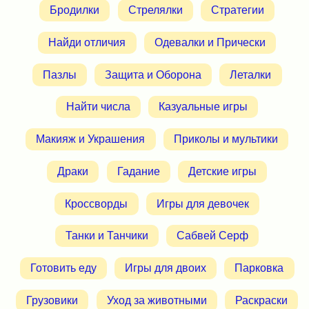
Бродилки
Стрелялки
Стратегии
Найди отличия
Одевалки и Прически
Пазлы
Защита и Оборона
Леталки
Найти числа
Казуальные игры
Макияж и Украшения
Приколы и мультики
Драки
Гадание
Детские игры
Кроссворды
Игры для девочек
Танки и Танчики
Сабвей Серф
Готовить еду
Игры для двоих
Парковка
Грузовики
Уход за животными
Раскраски