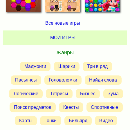
Все новые игры
МОИ ИГРЫ
Жанры
Маджонги
Шарики
Три в ряд
Пасьянсы
Головоломки
Найди слова
Логические
Тетрисы
Бизнес
Зума
Поиск предметов
Квесты
Спортивные
Карты
Гонки
Бильярд
Видео