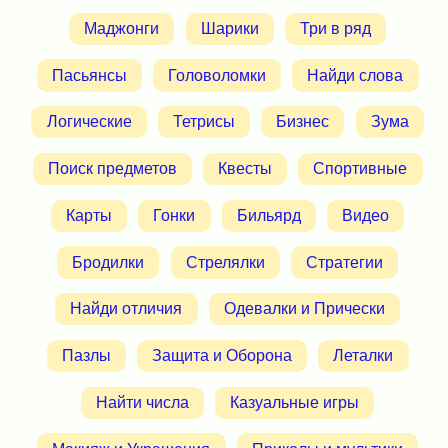
Маджонги
Шарики
Три в ряд
Пасьянсы
Головоломки
Найди слова
Логические
Тетрисы
Бизнес
Зума
Поиск предметов
Квесты
Спортивные
Карты
Гонки
Бильярд
Видео
Бродилки
Стрелялки
Стратегии
Найди отличия
Одевалки и Прически
Пазлы
Защита и Оборона
Леталки
Найти числа
Казуальные игры