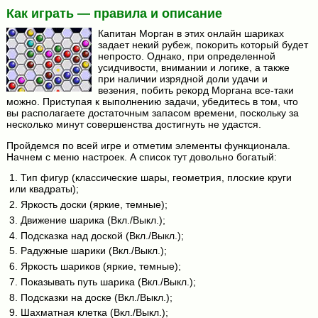
Как играть — правила и описание
Капитан Морган в этих онлайн шариках
задает некий рубеж, покорить который будет
непросто. Однако, при определенной
усидчивости, внимании и логике, а также
при наличии изрядной доли удачи и
везения, побить рекорд Моргана все-таки
можно. Приступая к выполнению задачи, убедитесь в том, что
вы располагаете достаточным запасом времени, поскольку за
несколько минут совершенства достигнуть не удастся.
Пройдемся по всей игре и отметим элементы функционала.
Начнем с меню настроек. А список тут довольно богатый:
1. Тип фигур (классические шары, геометрия, плоские круги
или квадраты);
2. Яркость доски (яркие, темные);
3. Движение шарика (Вкл./Выкл.);
4. Подсказка над доской (Вкл./Выкл.);
5. Радужные шарики (Вкл./Выкл.);
6. Яркость шариков (яркие, темные);
7. Показывать путь шарика (Вкл./Выкл.);
8. Подсказки на доске (Вкл./Выкл.);
9. Шахматная клетка (Вкл./Выкл.);