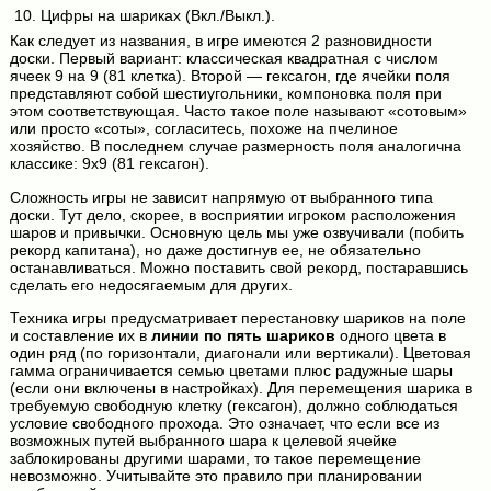
10. Цифры на шариках (Вкл./Выкл.).
Как следует из названия, в игре имеются 2 разновидности
доски. Первый вариант: классическая квадратная с числом
ячеек 9 на 9 (81 клетка). Второй — гексагон, где ячейки поля
представляют собой шестиугольники, компоновка поля при
этом соответствующая. Часто такое поле называют «сотовым»
или просто «соты», согласитесь, похоже на пчелиное
хозяйство. В последнем случае размерность поля аналогична
классике: 9х9 (81 гексагон).
Сложность игры не зависит напрямую от выбранного типа
доски. Тут дело, скорее, в восприятии игроком расположения
шаров и привычки. Основную цель мы уже озвучивали (побить
рекорд капитана), но даже достигнув ее, не обязательно
останавливаться. Можно поставить свой рекорд, постаравшись
сделать его недосягаемым для других.
Техника игры предусматривает перестановку шариков на поле
и составление их в
линии по пять шариков
одного цвета в
один ряд (по горизонтали, диагонали или вертикали). Цветовая
гамма ограничивается семью цветами плюс радужные шары
(если они включены в настройках). Для перемещения шарика в
требуемую свободную клетку (гексагон), должно соблюдаться
условие свободного прохода. Это означает, что если все из
возможных путей выбранного шара к целевой ячейке
заблокированы другими шарами, то такое перемещение
невозможно. Учитывайте это правило при планировании