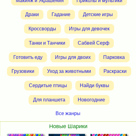
Макияж и Украшения
Приколы и мультики
Драки
Гадание
Детские игры
Кроссворды
Игры для девочек
Танки и Танчики
Сабвей Серф
Готовить еду
Игры для двоих
Парковка
Грузовики
Уход за животными
Раскраски
Сердитые птицы
Найди буквы
Для планшета
Новогодние
Все жанры
Новые Шарики