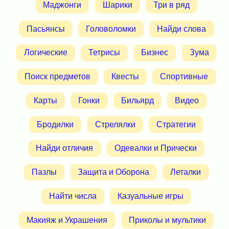
Маджонги
Шарики
Три в ряд
Пасьянсы
Головоломки
Найди слова
Логические
Тетрисы
Бизнес
Зума
Поиск предметов
Квесты
Спортивные
Карты
Гонки
Бильярд
Видео
Бродилки
Стрелялки
Стратегии
Найди отличия
Одевалки и Прически
Пазлы
Защита и Оборона
Леталки
Найти числа
Казуальные игры
Макияж и Украшения
Приколы и мультики