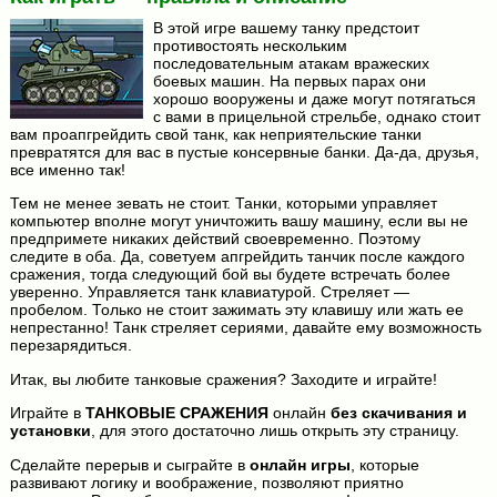
В этой игре вашему танку предстоит
противостоять нескольким
последовательным атакам вражеских
боевых машин. На первых парах они
хорошо вооружены и даже могут потягаться
с вами в прицельной стрельбе, однако стоит
вам проапгрейдить свой танк, как неприятельские танки
превратятся для вас в пустые консервные банки. Да-да, друзья,
все именно так!
Тем не менее зевать не стоит. Танки, которыми управляет
компьютер вполне могут уничтожить вашу машину, если вы не
предпримете никаких действий своевременно. Поэтому
следите в оба. Да, советуем апгрейдить танчик после каждого
сражения, тогда следующий бой вы будете встречать более
уверенно. Управляется танк клавиатурой. Стреляет —
пробелом. Только не стоит зажимать эту клавишу или жать ее
непрестанно! Танк стреляет сериями, давайте ему возможность
перезарядиться.
Итак, вы любите танковые сражения? Заходите и играйте!
Играйте в
ТАНКОВЫЕ СРАЖЕНИЯ
онлайн
без скачивания и
установки
, для этого достаточно лишь открыть эту страницу.
Сделайте перерыв и сыграйте в
онлайн игры
, которые
развивают логику и воображение, позволяют приятно