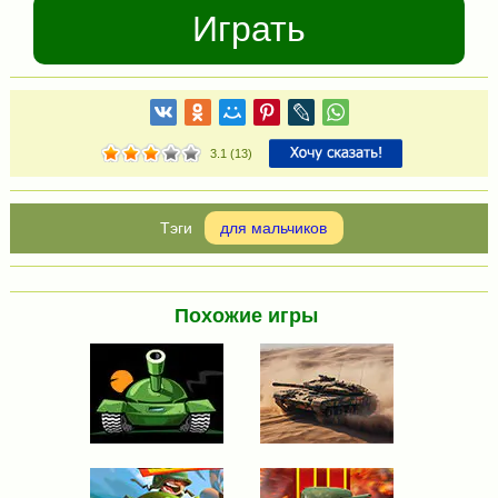
Играть
3.1
(
13
)
для мальчиков
Похожие игры