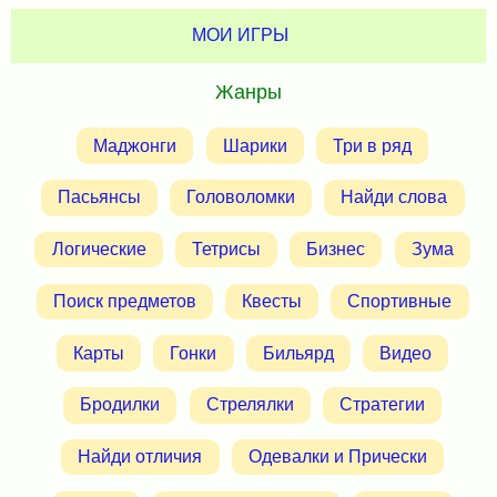
МОИ ИГРЫ
Жанры
Маджонги
Шарики
Три в ряд
Пасьянсы
Головоломки
Найди слова
Логические
Тетрисы
Бизнес
Зума
Поиск предметов
Квесты
Спортивные
Карты
Гонки
Бильярд
Видео
Бродилки
Стрелялки
Стратегии
Найди отличия
Одевалки и Прически