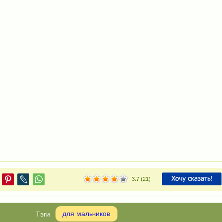
3.7
(
21
)
для мальчиков