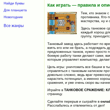
Найди буквы
Как играть — правила и опи
Для планшета
Тем, кто знаком 
противника. Кто-т
Новогодние
мастерства, ну и 
Все жанры
Здесь танковое ср
каждый хорош для
группу, приходитс
Танковый завод здесь работает по вре
взять его или не брать, а подождать 
предложенных танков, нужно просто п
боевую работу танки делают сами, ва
которым управляет компьютер, делает
Цель игры: уничтожить все башни в тыл
справляться с танковым натиском про
довольно сложно, ведь враг превосход
нарастить потенциал, а именно хоро
сражения, и уже очень скоро вы начн
Играйте в
ТАНКОВОЕ СРАЖЕНИЕ: К
страницу.
Сделайте перерыв и сыграйте в
онла
Расслабьтесь и отвлекитесь от дел!