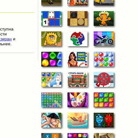
оступна
сти
экран
и
льнее.