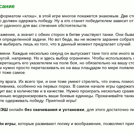
сание
с форматом «клэш», в этой игре многое покажется знакомым. Две с
о должен одержать победу. Ну а кто станет победителем зависит от
от удачного для вас стечения обстоятельств.
ажение, а значит с обеих сторон в битве участвуют танки. Они быв
 определенной задачи. Но вот беда, вы не можете заранее собрат
я выбирать лишь из того, что в данный момент предлагает случай.
мени. Каждые несколько секунд он выпускает танк того или иного 
другой, например. Но и здесь выбор ограничен. Чтобы использовать 
еретащить его указателем на поле боя, но обязательно на вашу ст
м нужно просто перетаскивать их на ваш плацдарм по мере появле
 тоже самое.
у врага. Их всего три, и они тоже умеют стрелять, что очень помог
тивника, особенно на первых порах. В самом начале игры одержат
ит вас в количестве и в качестве. Нужно проиграть несколько сраж
шенько модернизировать ваши боевые единицы. Прокачивайте танки
ете одерживать победу. Приятной игры!
ЛЭШ
онлайн
без скачивания и установки
, для этого достаточно л
йн игры
, которые развивают логику и воображение, позволяют прия