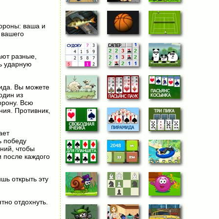
тороны: ваша и
 вашего
ают разные,
ь ударную
вида. Вы можете
один из
орону. Всю
ния. Противник,
ает
ь победу
ений, чтобы
 после каждого
ишь открыть эту
тно отдохнуть.