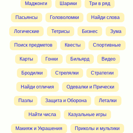
Маджонги
Шарики
Три в ряд
Пасьянсы
Головоломки
Найди слова
Логические
Тетрисы
Бизнес
Зума
Поиск предметов
Квесты
Спортивные
Карты
Гонки
Бильярд
Видео
Бродилки
Стрелялки
Стратегии
Найди отличия
Одевалки и Прически
Пазлы
Защита и Оборона
Леталки
Найти числа
Казуальные игры
Макияж и Украшения
Приколы и мультики