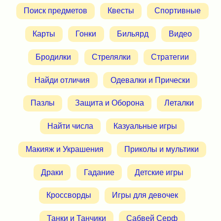
Поиск предметов
Квесты
Спортивные
Карты
Гонки
Бильярд
Видео
Бродилки
Стрелялки
Стратегии
Найди отличия
Одевалки и Прически
Пазлы
Защита и Оборона
Леталки
Найти числа
Казуальные игры
Макияж и Украшения
Приколы и мультики
Драки
Гадание
Детские игры
Кроссворды
Игры для девочек
Танки и Танчики
Сабвей Серф