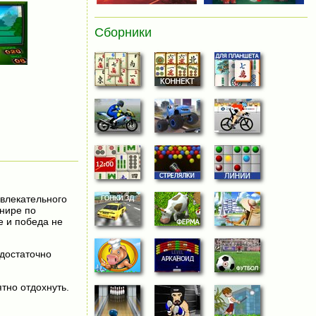
Сборники
увлекательного
рнире по
е и победа не
 достаточно
тно отдохнуть.