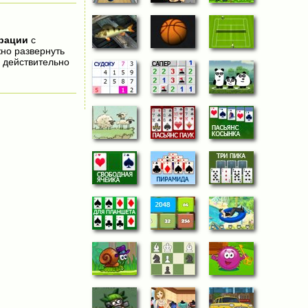
трации
с
жно развернуть
 действительно