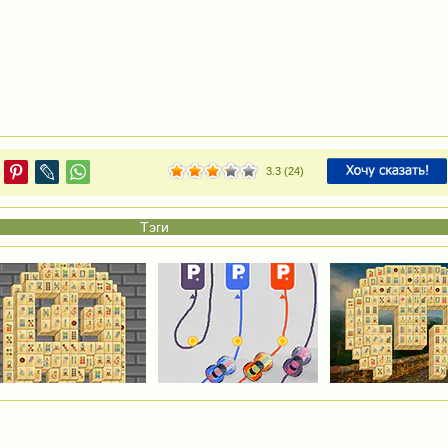
3.3
(
24
)