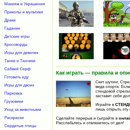
Макияж и Украшения
Приколы и мультики
Драки
Гадание
Детские игры
Кроссворды
Игры для девочек
Танки и Танчики
Сабвей Серф
Как играть — правила и опи
Готовить еду
Скит шутинг, Стр
Игры для двоих
вида спорта. Есл
стендовой стрель
Парковка
заставит себя дол
Грузовики
Играйте в
СТЕНД
лишь открыть эту 
Уход за животными
Раскраски
Сделайте перерыв и сыграйте в
онла
Расслабьтесь и отвлекитесь от дел!
Сердитые птицы