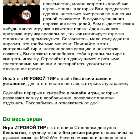
повсеместно, можно встретить подобные
игровые тиры, в которых Вам предлагают
сделать несколько выстрелов по мишеням
разной сложности. В случае успешного
поражения всех целей, Вам выдается какая-
нибудь мягкая игрушка в качестве приза. Идея выдавать
призовую игрушку правильная, так как мотивирует стрелка
стараться не промахнуться. Согласитесь, мало кому удается
поразить все требуемые мишени. Поиграйте в этот
виртуальный тир и, натренировав реакцию и некоторую
ловкость, Вы сможете попробовать себя в реальном тире и
выиграть игрушку. Стреляйте по движущимся с разными
траекториями мишеням и постарайтесь уложиться в
отведенное время.
Играйте в
ИГРОВОЙ ТИР
онлайн
без скачивания и
установки
, для этого достаточно лишь открыть эту страницу.
Сделайте перерыв и сыграйте в
онлайн игры
, которые
развивают логику и воображение, позволяют приятно
отдохнуть. Расслабьтесь и отвлекитесь от дел!
Во весь экран
Игра
ИГРОВОЙ ТИР
в категориях Стрелялки доступна
бесплатно
, круглосуточно и
без регистрации
с описанием на
русском языке на Min2Win. Если возможности электронного