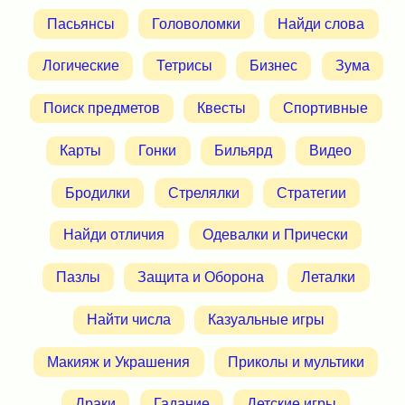
Пасьянсы
Головоломки
Найди слова
Логические
Тетрисы
Бизнес
Зума
Поиск предметов
Квесты
Спортивные
Карты
Гонки
Бильярд
Видео
Бродилки
Стрелялки
Стратегии
Найди отличия
Одевалки и Прически
Пазлы
Защита и Оборона
Леталки
Найти числа
Казуальные игры
Макияж и Украшения
Приколы и мультики
Драки
Гадание
Детские игры