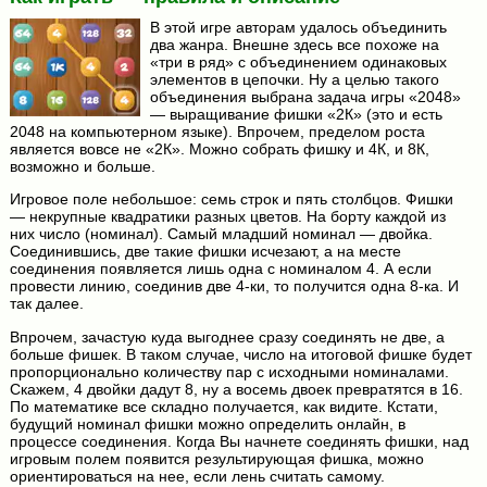
В этой игре авторам удалось объединить
два жанра. Внешне здесь все похоже на
«три в ряд» с объединением одинаковых
элементов в цепочки. Ну а целью такого
объединения выбрана задача игры «2048»
— выращивание фишки «2К» (это и есть
2048 на компьютерном языке). Впрочем, пределом роста
является вовсе не «2К». Можно собрать фишку и 4К, и 8К,
возможно и больше.
Игровое поле небольшое: семь строк и пять столбцов. Фишки
— некрупные квадратики разных цветов. На борту каждой из
них число (номинал). Самый младший номинал — двойка.
Соединившись, две такие фишки исчезают, а на месте
соединения появляется лишь одна с номиналом 4. А если
провести линию, соединив две 4-ки, то получится одна 8-ка. И
так далее.
Впрочем, зачастую куда выгоднее сразу соединять не две, а
больше фишек. В таком случае, число на итоговой фишке будет
пропорционально количеству пар с исходными номиналами.
Скажем, 4 двойки дадут 8, ну а восемь двоек превратятся в 16.
По математике все складно получается, как видите. Кстати,
будущий номинал фишки можно определить онлайн, в
процессе соединения. Когда Вы начнете соединять фишки, над
игровым полем появится результирующая фишка, можно
ориентироваться на нее, если лень считать самому.