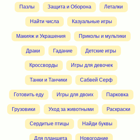
Пазлы
Защита и Оборона
Леталки
Найти числа
Казуальные игры
Макияж и Украшения
Приколы и мультики
Драки
Гадание
Детские игры
Кроссворды
Игры для девочек
Танки и Танчики
Сабвей Серф
Готовить еду
Игры для двоих
Парковка
Грузовики
Уход за животными
Раскраски
Сердитые птицы
Найди буквы
Для планшета
Новогодние