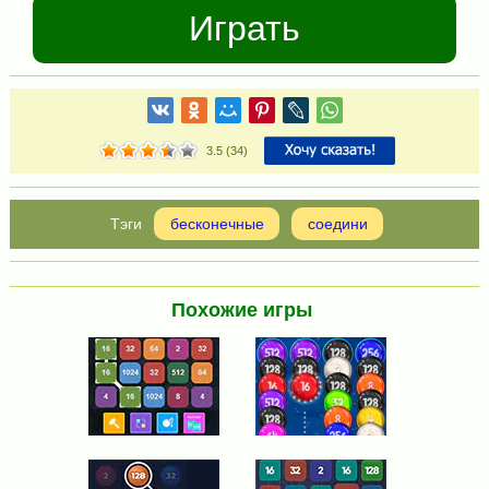
Играть
3.5
(
34
)
бесконечные
соедини
Похожие игры