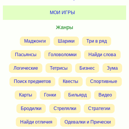
МОИ ИГРЫ
Жанры
Маджонги
Шарики
Три в ряд
Пасьянсы
Головоломки
Найди слова
Логические
Тетрисы
Бизнес
Зума
Поиск предметов
Квесты
Спортивные
Карты
Гонки
Бильярд
Видео
Бродилки
Стрелялки
Стратегии
Найди отличия
Одевалки и Прически