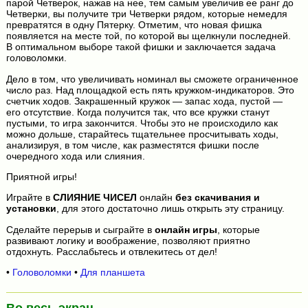
парой Четверок, нажав на нее, тем самым увеличив ее ранг до
Четверки, вы получите три Четверки рядом, которые немедля
превратятся в одну Пятерку. Отметим, что новая фишка
появляется на месте той, по которой вы щелкнули последней.
В оптимальном выборе такой фишки и заключается задача
головоломки.
Дело в том, что увеличивать номинал вы сможете ограниченное
число раз. Над площадкой есть пять кружком-индикаторов. Это
счетчик ходов. Закрашенный кружок — запас хода, пустой —
его отсутствие. Когда получится так, что все кружки станут
пустыми, то игра закончится. Чтобы это не происходило как
можно дольше, старайтесь тщательнее просчитывать ходы,
анализируя, в том числе, как разместятся фишки после
очередного хода или слияния.
Приятной игры!
Играйте в
СЛИЯНИЕ ЧИСЕЛ
онлайн
без скачивания и
установки
, для этого достаточно лишь открыть эту страницу.
Сделайте перерыв и сыграйте в
онлайн игры
, которые
развивают логику и воображение, позволяют приятно
отдохнуть. Расслабьтесь и отвлекитесь от дел!
•
Головоломки
•
Для планшета
Во весь экран