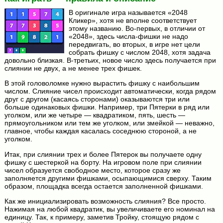
В оригинале игра называется «2048
Кликер», хотя не вполне соответствует
этому названию. Во-первых, в отличии от
«2048», здесь числа-фишки не надо
передвигать, во вторых, в игре нет цели
собрать фишку с числом 2048, хотя задача
довольно близкая. В-третьих, новое число здесь получается при
слиянии не двух, а не менее трех фишек.
В этой головоломке нужно вырастить фишку с наибольшим
числом. Слияние чисел происходит автоматически, когда рядом
друг с другом (касаясь сторонами) оказываются три или
больше одинаковых фишки. Например, три Пятерки в ряд или
уголком, или же четыре — квадратиком, пять, шесть —
прямоугольником или тем же уголком, или змейкой — неважно,
главное, чтобы каждая касалась соседнюю стороной, а не
уголком.
Итак, при слиянии трех и более Пятерок вы получаете одну
фишку с шестеркой на борту. На игровом поле при слиянии
чисел образуется свободное место, которое сразу же
заполняется другими фишками, осыпающимися сверху. Таким
образом, площадка всегда остается заполненной фишками.
Как же инициализировать возможность слияния? Все просто.
Нажимая на любой квадратик, вы увеличиваете его номинал на
единицу. Так, к примеру, заметив Тройку, стоящую рядом с