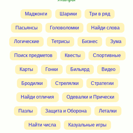
Маджонги
Шарики
Три в ряд
Пасьянсы
Головоломки
Найди слова
Логические
Тетрисы
Бизнес
Зума
Поиск предметов
Квесты
Спортивные
Карты
Гонки
Бильярд
Видео
Бродилки
Стрелялки
Стратегии
Найди отличия
Одевалки и Прически
Пазлы
Защита и Оборона
Леталки
Найти числа
Казуальные игры