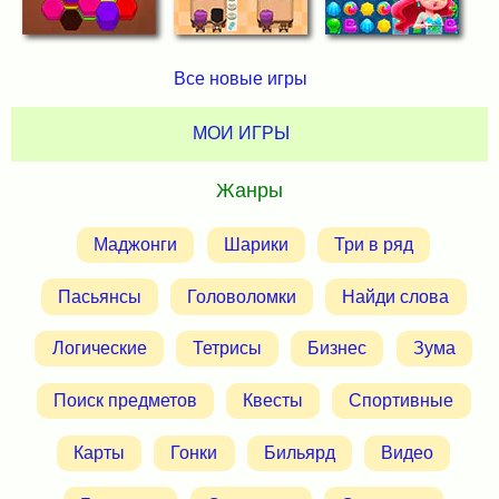
Все новые игры
МОИ ИГРЫ
Жанры
Маджонги
Шарики
Три в ряд
Пасьянсы
Головоломки
Найди слова
Логические
Тетрисы
Бизнес
Зума
Поиск предметов
Квесты
Спортивные
Карты
Гонки
Бильярд
Видео