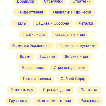
Бродилки
Стрелялки
Стратегии
Найди отличия
Одевалки и Прически
Пазлы
Защита и Оборона
Леталки
Найти числа
Казуальные игры
Макияж и Украшения
Приколы и мультики
Драки
Гадание
Детские игры
Кроссворды
Игры для девочек
Танки и Танчики
Сабвей Серф
Готовить еду
Игры для двоих
Парковка
Грузовики
Уход за животными
Раскраски