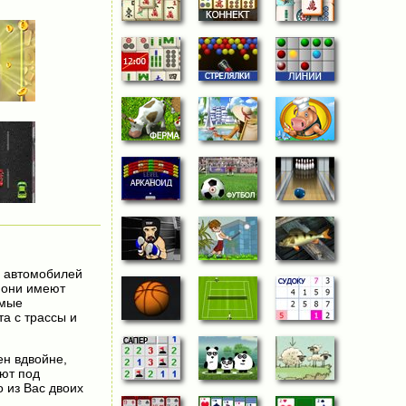
з автомобилей
у они имеют
амые
а с трассы и
ен вдвойне,
уют под
о из Вас двоих