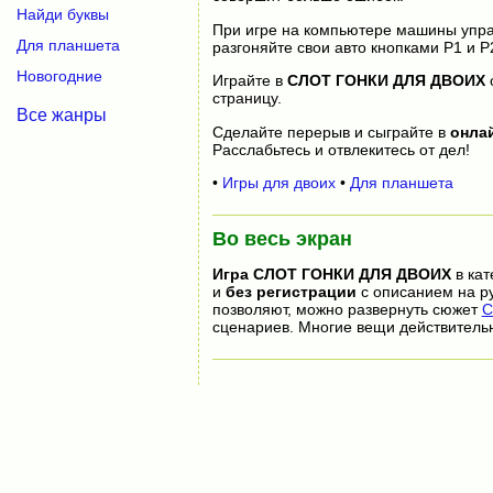
Найди буквы
При игре на компьютере машины управл
Для планшета
разгоняйте свои авто кнопками P1 и P
Новогодние
Играйте в
СЛОТ ГОНКИ ДЛЯ ДВОИХ
страницу.
Все жанры
Сделайте перерыв и сыграйте в
онла
Расслабьтесь и отвлекитесь от дел!
•
Игры для двоих
•
Для планшета
Во весь экран
Игра
СЛОТ ГОНКИ ДЛЯ ДВОИХ
в кат
и
без регистрации
с описанием на ру
позволяют, можно развернуть сюжет
С
сценариев. Многие вещи действитель