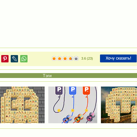
3.6
(
23
)