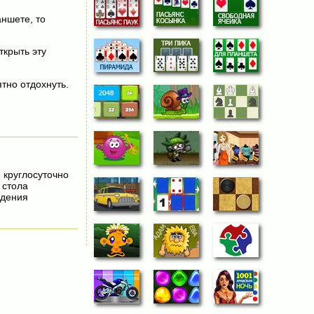
аншете, то
ткрыть эту
тно отдохнуть.
, круглосуточно
 стола
ждения