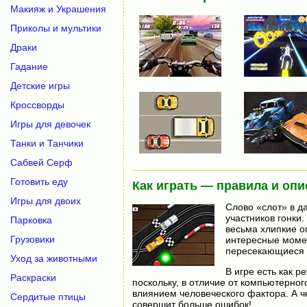
Макияж и Украшения
Приколы и мультики
Драки
Гадание
Детские игры
Кроссворды
Игры для девочек
Танки и Танчики
Сабвей Серф
Готовить еду
Как играть — правила и опи
Игры для двоих
Слово «слот» в д
участников гонки
Парковка
весьма хлипкие о
Грузовики
интересные момен
пересекающиеся 
Уход за животными
В игре есть как р
Раскраски
поскольку, в отличие от компьютерног
влиянием человеческого фактора. А че
Сердитые птицы
совершит больше ошибок!