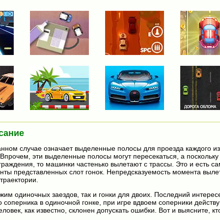
сание
анном случае означает выделенные полосы для проезда каждого и
. Впрочем, эти выделенные полосы могут пересекаться, а поскольк
граждения, то машинки частенько вылетают с трассы. Это и есть с
ты представленных слот гонок. Непредсказуемость момента вылет
траектории.
ежим одиночных заездов, так и гонки для двоих. Последний интерес
о соперника в одиночной гонке, при игре вдвоем соперники действ
ловек, как известно, склонен допускать ошибки. Вот и выясните, кт