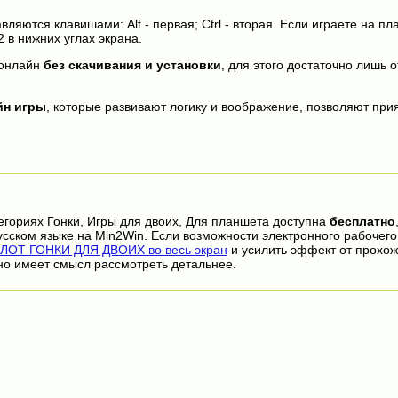
яются клавишами: Alt - первая; Ctrl - вторая. Если играете на пл
2 в нижних углах экрана.
онлайн
без скачивания и установки
, для этого достаточно лишь о
йн игры
, которые развивают логику и воображение, позволяют прия
егориях Гонки, Игры для двоих, Для планшета доступна
бесплатно
сском языке на Min2Win. Если возможности электронного рабочего
ЛОТ ГОНКИ ДЛЯ ДВОИХ во весь экран
и усилить эффект от прохо
но имеет смысл рассмотреть детальнее.