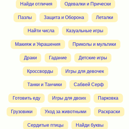
Найди отличия
Одевалки и Прически
Пазлы
Защита и Оборона
Леталки
Найти числа
Казуальные игры
Макияж и Украшения
Приколы и мультики
Драки
Гадание
Детские игры
Кроссворды
Игры для девочек
Танки и Танчики
Сабвей Серф
Готовить еду
Игры для двоих
Парковка
Грузовики
Уход за животными
Раскраски
Сердитые птицы
Найди буквы