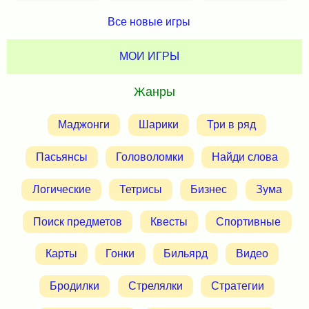
Все новые игры
МОИ ИГРЫ
Жанры
Маджонги
Шарики
Три в ряд
Пасьянсы
Головоломки
Найди слова
Логические
Тетрисы
Бизнес
Зума
Поиск предметов
Квесты
Спортивные
Карты
Гонки
Бильярд
Видео
Бродилки
Стрелялки
Стратегии