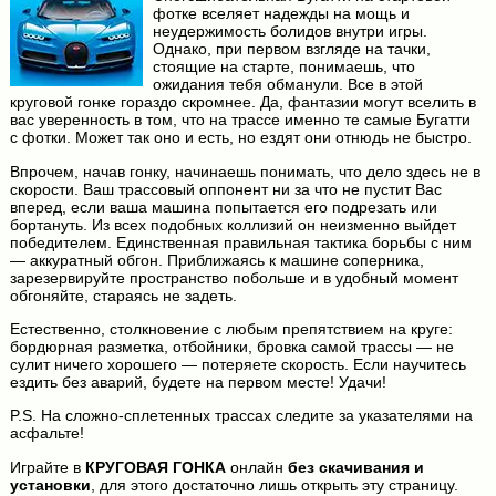
фотке вселяет надежды на мощь и
неудержимость болидов внутри игры.
Однако, при первом взгляде на тачки,
стоящие на старте, понимаешь, что
ожидания тебя обманули. Все в этой
круговой гонке гораздо скромнее. Да, фантазии могут вселить в
вас уверенность в том, что на трассе именно те самые Бугатти
с фотки. Может так оно и есть, но ездят они отнюдь не быстро.
Впрочем, начав гонку, начинаешь понимать, что дело здесь не в
скорости. Ваш трассовый оппонент ни за что не пустит Вас
вперед, если ваша машина попытается его подрезать или
бортануть. Из всех подобных коллизий он неизменно выйдет
победителем. Единственная правильная тактика борьбы с ним
— аккуратный обгон. Приближаясь к машине соперника,
зарезервируйте пространство побольше и в удобный момент
обгоняйте, стараясь не задеть.
Естественно, столкновение с любым препятствием на круге:
бордюрная разметка, отбойники, бровка самой трассы — не
сулит ничего хорошего — потеряете скорость. Если научитесь
ездить без аварий, будете на первом месте! Удачи!
P.S. На сложно-сплетенных трассах следите за указателями на
асфальте!
Играйте в
КРУГОВАЯ ГОНКА
онлайн
без скачивания и
установки
, для этого достаточно лишь открыть эту страницу.