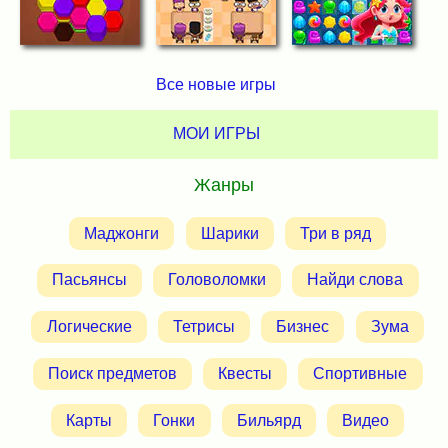
Все новые игры
МОИ ИГРЫ
Жанры
Маджонги
Шарики
Три в ряд
Пасьянсы
Головоломки
Найди слова
Логические
Тетрисы
Бизнес
Зума
Поиск предметов
Квесты
Спортивные
Карты
Гонки
Бильярд
Видео