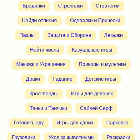
Бродилки
Стрелялки
Стратегии
Найди отличия
Одевалки и Прически
Пазлы
Защита и Оборона
Леталки
Найти числа
Казуальные игры
Макияж и Украшения
Приколы и мультики
Драки
Гадание
Детские игры
Кроссворды
Игры для девочек
Танки и Танчики
Сабвей Серф
Готовить еду
Игры для двоих
Парковка
Грузовики
Уход за животными
Раскраски