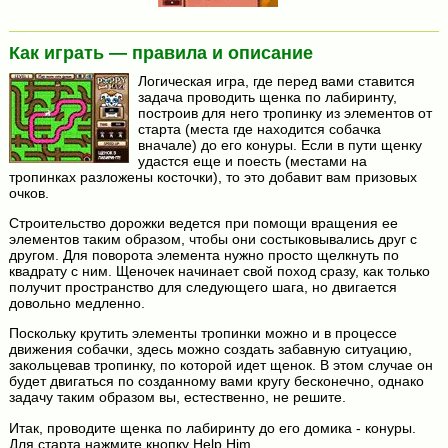
Как играть — правила и описание
Логическая игра, где перед вами ставится
задача проводить щенка по лабиринту,
построив для него тропинку из элементов от
старта (места где находится собачка
вначале) до его конуры. Если в пути щенку
удастся еще и поесть (местами на
тропинках разложены косточки), то это добавит вам призовых
очков.
Строительство дорожки ведется при помощи вращения ее
элементов таким образом, чтобы они состыковывались друг с
другом. Для поворота элемента нужно просто щелкнуть по
квадрату с ним. Щеночек начинает свой поход сразу, как только
получит пространство для следующего шага, но двигается
довольно медленно.
Поскольку крутить элементы тропинки можно и в процессе
движения собачки, здесь можно создать забавную ситуацию,
закольцевав тропинку, по которой идет щенок. В этом случае он
будет двигаться по созданному вами кругу бесконечно, однако
задачу таким образом вы, естественно, не решите.
Итак, проводите щенка по лабиринту до его домика - конуры.
Для старта нажмите кнопку Help Him.