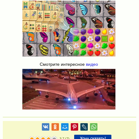
Смотрите интересное
видео
3.7
(
7
)