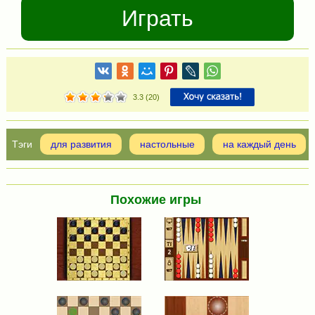
Играть
3.3
(
20
)
для развития
настольные
на каждый день
Похожие игры