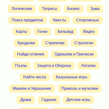
Логические
Тетрисы
Бизнес
Зума
Поиск предметов
Квесты
Спортивные
Карты
Гонки
Бильярд
Видео
Бродилки
Стрелялки
Стратегии
Найди отличия
Одевалки и Прически
Пазлы
Защита и Оборона
Леталки
Найти числа
Казуальные игры
Макияж и Украшения
Приколы и мультики
Драки
Гадание
Детские игры