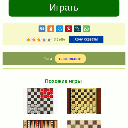
Играть
3.5
(
69
)
настольные
Похожие игры