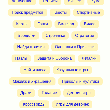
Логические
Тетрисы
Бизнес
Зума
Поиск предметов
Квесты
Спортивные
Карты
Гонки
Бильярд
Видео
Бродилки
Стрелялки
Стратегии
Найди отличия
Одевалки и Прически
Пазлы
Защита и Оборона
Леталки
Найти числа
Казуальные игры
Макияж и Украшения
Приколы и мультики
Драки
Гадание
Детские игры
Кроссворды
Игры для девочек