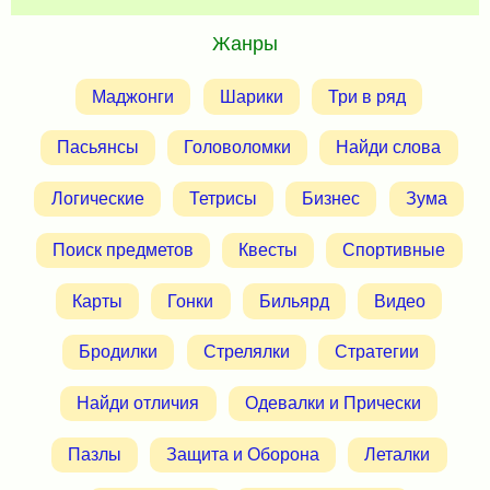
Жанры
Маджонги
Шарики
Три в ряд
Пасьянсы
Головоломки
Найди слова
Логические
Тетрисы
Бизнес
Зума
Поиск предметов
Квесты
Спортивные
Карты
Гонки
Бильярд
Видео
Бродилки
Стрелялки
Стратегии
Найди отличия
Одевалки и Прически
Пазлы
Защита и Оборона
Леталки