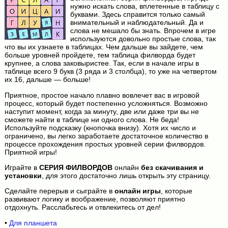
нужно искать слова, вплетенные в таблицу с
буквами. Здесь справится только самый
внимательный и наблюдательный. Да и
слова не мешало бы знать. Впрочем в игре
используются довольно простые слова, так
что вы их узнаете в таблицах. Чем дальше вы зайдете, чем
больше уровней пройдете, тем таблица филворда будет
крупнее, а слова заковыристее. Так, если в начале игры в
таблице всего 9 букв (3 ряда и 3 столбца), то уже на четвертом
их 16, дальше — больше!
Приятное, простое начало плавно вовлечет вас в игровой
процесс, который будет постепенно усложняться. Возможно
наступит момент, когда за минуту, две или даже три вы не
сможете найти в таблице ни одного слова. Не беда!
Используйте подсказку (кнопочка внизу). Хотя их число и
ограничено, вы легко заработаете достаточное количество в
процессе прохождения простых уровней серии филвордов.
Приятной игры!
Играйте в
СЕРИЯ ФИЛВОРДОВ
онлайн
без скачивания и
установки
, для этого достаточно лишь открыть эту страницу.
Сделайте перерыв и сыграйте в
онлайн игры
, которые
развивают логику и воображение, позволяют приятно
отдохнуть. Расслабьтесь и отвлекитесь от дел!
•
Для планшета