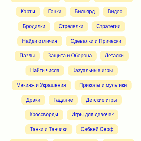
Карты
Гонки
Бильярд
Видео
Бродилки
Стрелялки
Стратегии
Найди отличия
Одевалки и Прически
Пазлы
Защита и Оборона
Леталки
Найти числа
Казуальные игры
Макияж и Украшения
Приколы и мультики
Драки
Гадание
Детские игры
Кроссворды
Игры для девочек
Танки и Танчики
Сабвей Серф