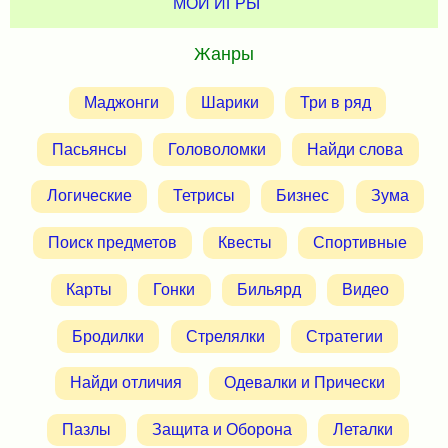
МОИ ИГРЫ
Жанры
Маджонги
Шарики
Три в ряд
Пасьянсы
Головоломки
Найди слова
Логические
Тетрисы
Бизнес
Зума
Поиск предметов
Квесты
Спортивные
Карты
Гонки
Бильярд
Видео
Бродилки
Стрелялки
Стратегии
Найди отличия
Одевалки и Прически
Пазлы
Защита и Оборона
Леталки