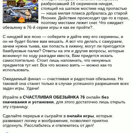
разбросавший 16 сюрикенов ниндзя,
стоящий на шатком мостике над пропастью
— наша милая плакса добралась до старой
Японии. Действие происходит где-то в горах,
поэтому местами лежит снег. Что ожидает
обезьянку в 76-й серии игры и как ее пройти?..
С ниндзей все ясно — соберите и дайте ему его сюрикены, и
он не будет более вам мешать. А вот что делать с самураем,
зачем нужна тыква, как попасть в хижину, могут ли пригодится
бамбуковые палки? Ответы на эти и другие вопросы, которые
возникнут по ходу разгадки квеста, Вам придется искать
самостоятельно. Стоит лишь напомнить, что ненужных
предметов тут нет. Все что можно взять — можно как-то
использовать.
Ожидаемый финал — счастливая и радостная обезьянка. Но
таковой она станет только в случае успешного разрешения всех
задач игры. Удачи!
Играйте в
СЧАСТЛИВАЯ ОБЕЗЬЯНКА 76
онлайн
без
скачивания и установки
, для этого достаточно лишь открыть
эту страницу.
Сделайте перерыв и сыграйте в
онлайн игры
, которые
развивают логику и воображение, позволяют приятно
отдохнуть. Расслабьтесь и отвлекитесь от дел!