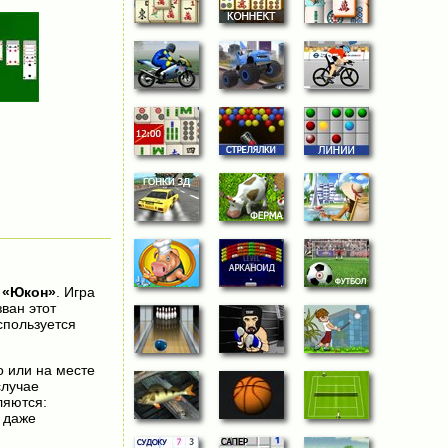
я
«Юкон»
. Игра
ван этот
спользуется
о или на месте
случае
ляются:
 даже