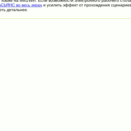
 языке на Min2Win. Если возможности электронного рабочего стола
СЬЯНС во весь экран
и усилить эффект от прохождения сценарие
еть детальнее.