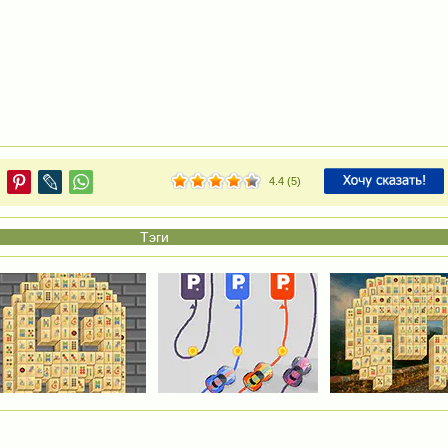
4.4
(
5
)