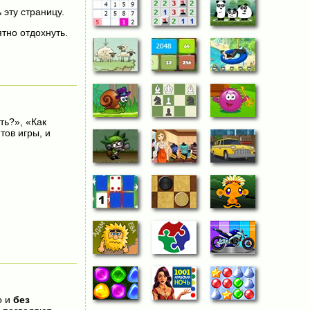
 эту страницу.
тно отдохнуть.
ть?», «Как
тов игры, и
о и
без