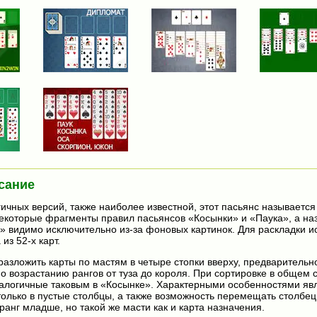
сание
гичных версий, также наиболее известной, этот пасьянс называетс
екоторые фрагменты правил пасьянсов «Косынки» и «Паука», а наз
» видимо исключительно из-за фоновых картинок. Для раскладки и
из 52-х карт.
разложить карты по мастям в четыре стопки вверху, предварительн
по возрастанию рангов от туза до короля. При сортировке в общем 
алогичные таковым в «Косынке». Характерными особенностями яв
олько в пустые столбцы, а также возможность перемещать столбец
ранг младше, но такой же масти как и карта назначения.