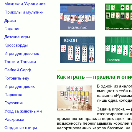
Макияж и Украшения
Приколы и мультики
Драки
Гадание
Детские игры
Кроссворды
Игры для девочек
Танки и Танчики
Сабвей Серф
Как играть — правила и опи
Готовить еду
В одной из анало
Игры для двоих
вмещает в себя н
Парковка
пасьянс «Русским
лишь одна колода 
Грузовики
Задача игрока — 
Уход за животными
отсортировав их 
применяются правила перекладок, ан
Раскраски
возможность перекладывать королей т
Сердитые птицы
несортированных карт за базовую, на 