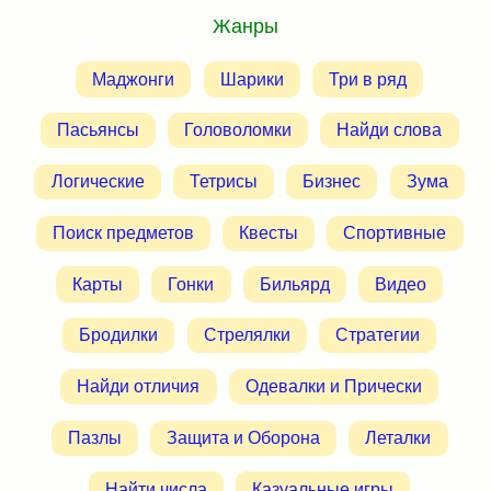
Жанры
Маджонги
Шарики
Три в ряд
Пасьянсы
Головоломки
Найди слова
Логические
Тетрисы
Бизнес
Зума
Поиск предметов
Квесты
Спортивные
Карты
Гонки
Бильярд
Видео
Бродилки
Стрелялки
Стратегии
Найди отличия
Одевалки и Прически
Пазлы
Защита и Оборона
Леталки
Найти числа
Казуальные игры