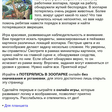
работники зоопарка, придя на работу,
обнаружили жуткий беспорядок. В зоопарке
потерялись очень редкие животные. Более
того, вокруг царит какой-то хаос! Что там
случилось ночью непонятно, но вам надо
помочь ребятам навести порядок в зоопарке и найти
потерявшихся зверюшек.
Игра красивая, развивающая наблюдательность и внимание.
Вам придется искать предметы, замаскированные в пейзажах
картинок различных локаций зоопарка. Пестрые цвета и их
многообразие делают задачу несколько сложнее. Но уверены,
вы справитесь! Смотрите в рамках миниатюры картинок, что
нужно найти на главной сцене и, обнаруживая сходства,
щелкайте по ним. Если объект обнаружен верно, то он
исчезнет из рамки внизу. Впрочем, задания могут изменяться от
уровня к уровню. Нужно найти все. Приятной игры!
Играйте в
ПОТЕРЯЛИСЬ В ЗООПАРКЕ
онлайн
без
скачивания и установки
, для этого достаточно лишь открыть
эту страницу.
Сделайте перерыв и сыграйте в
онлайн игры
, которые
развивают логику и воображение, позволяют приятно
отдохнуть. Расслабьтесь и отвлекитесь от дел!
•
Для планшета