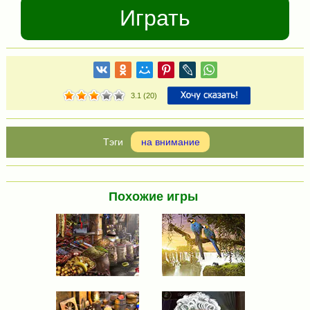
Играть
3.1
(
20
)
на внимание
Похожие игры