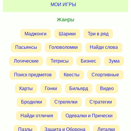
МОИ ИГРЫ
Жанры
Маджонги
Шарики
Три в ряд
Пасьянсы
Головоломки
Найди слова
Логические
Тетрисы
Бизнес
Зума
Поиск предметов
Квесты
Спортивные
Карты
Гонки
Бильярд
Видео
Бродилки
Стрелялки
Стратегии
Найди отличия
Одевалки и Прически
Пазлы
Защита и Оборона
Леталки