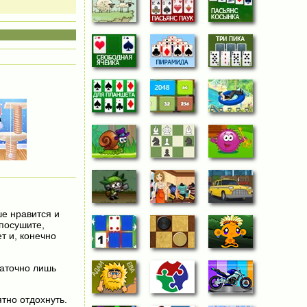
е нравится и
 посушите,
т и, конечно
таточно лишь
тно отдохнуть.