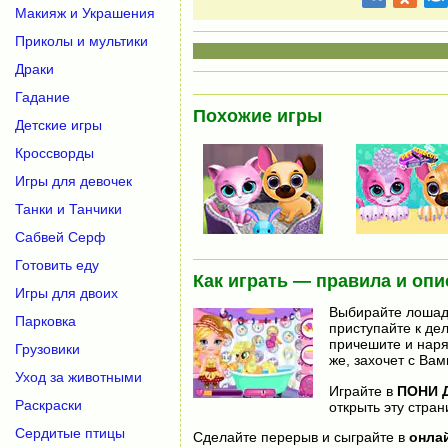
Макияж и Украшения
Приколы и мультики
Драки
Гадание
Похожие игры
Детские игры
Кроссворды
Игры для девочек
Танки и Танчики
Сабвей Серф
Готовить еду
Как играть — правила и опи
Игры для двоих
Выбирайте лошадк
Парковка
приступайте к де
причешите и наря
Грузовики
же, захочет с Ва
Уход за животными
Играйте в
ПОНИ 
Раскраски
открыть эту стран
Сердитые птицы
Сделайте перерыв и сыграйте в
онла