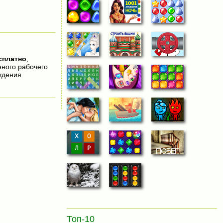
сплатно
,
нного рабочего
ждения
Топ-10