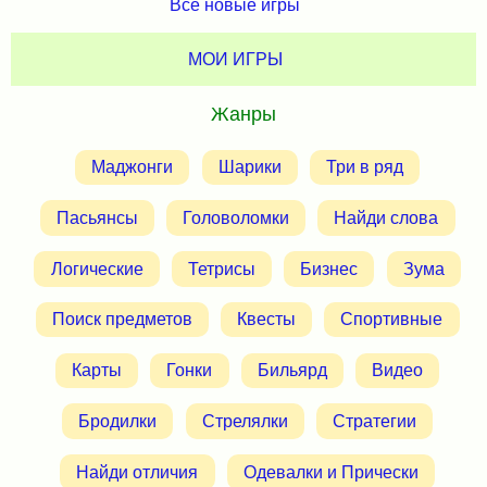
Все новые игры
МОИ ИГРЫ
Жанры
Маджонги
Шарики
Три в ряд
Пасьянсы
Головоломки
Найди слова
Логические
Тетрисы
Бизнес
Зума
Поиск предметов
Квесты
Спортивные
Карты
Гонки
Бильярд
Видео
Бродилки
Стрелялки
Стратегии
Найди отличия
Одевалки и Прически