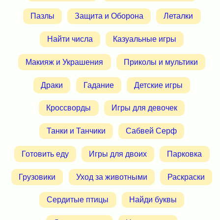
Пазлы
Защита и Оборона
Леталки
Найти числа
Казуальные игры
Макияж и Украшения
Приколы и мультики
Драки
Гадание
Детские игры
Кроссворды
Игры для девочек
Танки и Танчики
Сабвей Серф
Готовить еду
Игры для двоих
Парковка
Грузовики
Уход за животными
Раскраски
Сердитые птицы
Найди буквы