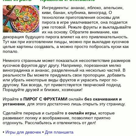
Ингредиенты: ананас, яблоко, апельсин,
киви, банан, клубника, виноград. О
технологии приготовления основы для
пирога в игре умалчивается, она подается
уже готовой. Режьте фрукты и выкладывайте
их на основу. Обратите внимание, как
декорация будущего пирога влияет на его привлекательность.
Тут как при изготовлении пиццы, можно при выкладке кусочков
целые картины создавать, а можно просто побросать куски как
попало.
Немного странным может показаться несоответствие размеров
кусочков фруктов друг другу. Например, порезанная мелко
виноградинка и ананас, разделенный на несколько частей. В
реальности Вы можете придумать свои пропорции. добавить
или убрать некоторые виды фруктов и украсить пирог по-
другому. Как всегда, тут приветствуется творческий подход.
Порадуйте друзей и близких, хозяюшки!
Играйте в
ПИРОГ С ФРУКТАМИ
онлайн
без скачивания и
установки
, для этого достаточно лишь открыть эту страницу.
Сделайте перерыв и сыграйте в
онлайн игры
, которые
развивают логику и воображение, позволяют приятно
отдохнуть. Расслабьтесь и отвлекитесь от дел!
•
Игры для девочек
•
Для планшета