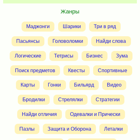
Жанры
Маджонги
Шарики
Три в ряд
Пасьянсы
Головоломки
Найди слова
Логические
Тетрисы
Бизнес
Зума
Поиск предметов
Квесты
Спортивные
Карты
Гонки
Бильярд
Видео
Бродилки
Стрелялки
Стратегии
Найди отличия
Одевалки и Прически
Пазлы
Защита и Оборона
Леталки