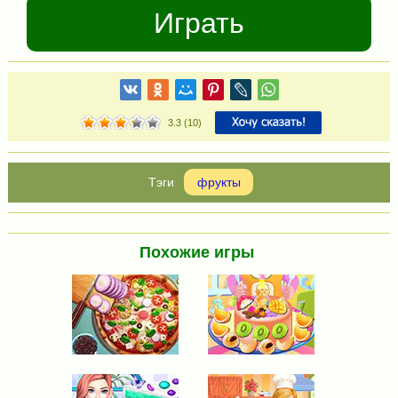
Играть
3.3
(
10
)
фрукты
Похожие игры