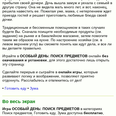
прибытия своей дочери. Дочь вышла замуж и уехала с семьей в
другую страну. Она не видела мать много лет, и вот, наконец,
решила навестить ее. Пожилая уже, мама, с нетерпением ждет
приезда гостей и решает приготовить любимые блюда своей
дочки.
Традиционным и бессменным помощником в таких случаях
будете Вы. Сначала поищите необходимые продукты (см.
задание) на рынке и в бакалейном магазине, затем помогите
таким же образом на кухне. По настроению хозяйки (см. в
левом верхнем углу) вы сможете понять как идут дела, и все ли
вы делаете правильно.
Играйте в
ОСОБЫЙ ДЕНЬ: ПОИСК ПРЕДМЕТОВ
онлайн
без
скачивания и установки
, для этого достаточно лишь открыть
эту страницу.
Сделайте перерыв и сыграйте в
онлайн игры
, которые
развивают логику и воображение, позволяют приятно
отдохнуть. Расслабьтесь и отвлекитесь от дел!
•
Готовить еду
•
Зума
Во весь экран
Игра
ОСОБЫЙ ДЕНЬ: ПОИСК ПРЕДМЕТОВ
в категориях
Поиск предметов, Готовить еду, Зума доступна
бесплатно
,