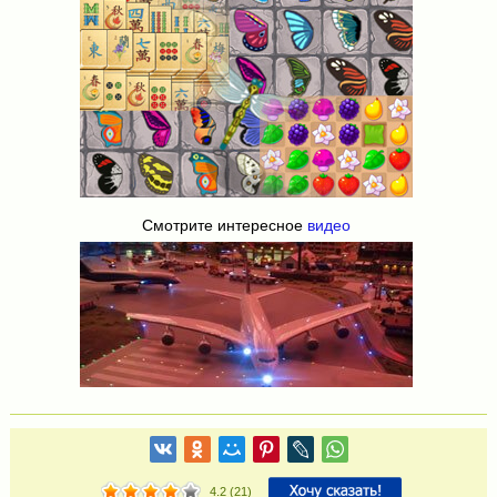
Смотрите интересное
видео
4.2
(
21
)