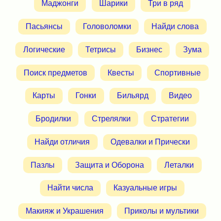
Маджонги
Шарики
Три в ряд
Пасьянсы
Головоломки
Найди слова
Логические
Тетрисы
Бизнес
Зума
Поиск предметов
Квесты
Спортивные
Карты
Гонки
Бильярд
Видео
Бродилки
Стрелялки
Стратегии
Найди отличия
Одевалки и Прически
Пазлы
Защита и Оборона
Леталки
Найти числа
Казуальные игры
Макияж и Украшения
Приколы и мультики