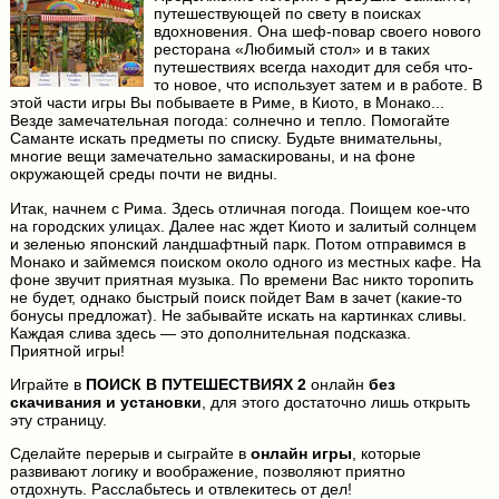
путешествующей по свету в поисках
вдохновения. Она шеф-повар своего нового
ресторана «Любимый стол» и в таких
путешествиях всегда находит для себя что-
то новое, что использует затем и в работе. В
этой части игры Вы побываете в Риме, в Киото, в Монако...
Везде замечательная погода: солнечно и тепло. Помогайте
Саманте искать предметы по списку. Будьте внимательны,
многие вещи замечательно замаскированы, и на фоне
окружающей среды почти не видны.
Итак, начнем с Рима. Здесь отличная погода. Поищем кое-что
на городских улицах. Далее нас ждет Киото и залитый солнцем
и зеленью японский ландшафтный парк. Потом отправимся в
Монако и займемся поиском около одного из местных кафе. На
фоне звучит приятная музыка. По времени Вас никто торопить
не будет, однако быстрый поиск пойдет Вам в зачет (какие-то
бонусы предложат). Не забывайте искать на картинках сливы.
Каждая слива здесь — это дополнительная подсказка.
Приятной игры!
Играйте в
ПОИСК В ПУТЕШЕСТВИЯХ 2
онлайн
без
скачивания и установки
, для этого достаточно лишь открыть
эту страницу.
Сделайте перерыв и сыграйте в
онлайн игры
, которые
развивают логику и воображение, позволяют приятно
отдохнуть. Расслабьтесь и отвлекитесь от дел!