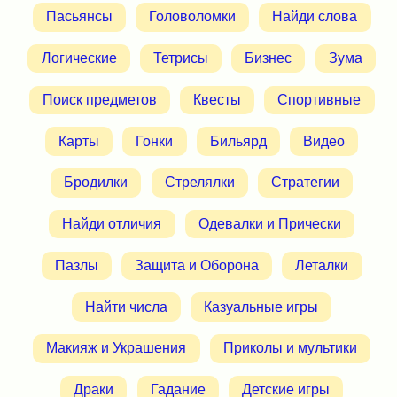
Пасьянсы
Головоломки
Найди слова
Логические
Тетрисы
Бизнес
Зума
Поиск предметов
Квесты
Спортивные
Карты
Гонки
Бильярд
Видео
Бродилки
Стрелялки
Стратегии
Найди отличия
Одевалки и Прически
Пазлы
Защита и Оборона
Леталки
Найти числа
Казуальные игры
Макияж и Украшения
Приколы и мультики
Драки
Гадание
Детские игры