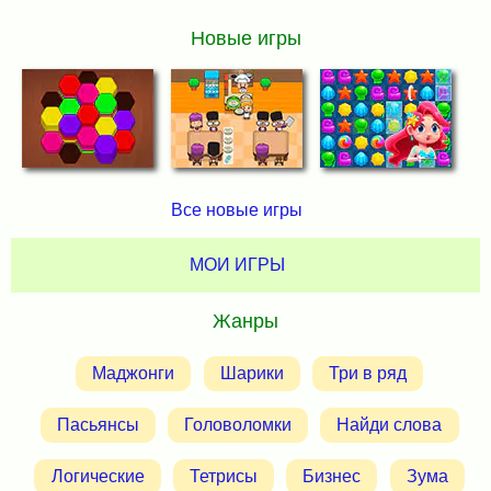
Новые игры
Все новые игры
МОИ ИГРЫ
Жанры
Маджонги
Шарики
Три в ряд
Пасьянсы
Головоломки
Найди слова
Логические
Тетрисы
Бизнес
Зума