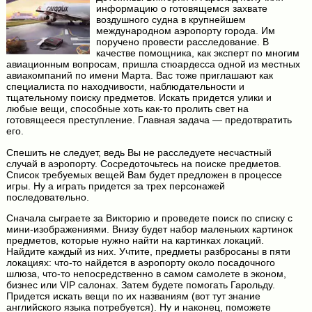
информацию о готовящемся захвате
воздушного судна в крупнейшем
международном аэропорту города. Им
поручено провести расследование. В
качестве помощника, как эксперт по многим
авиационным вопросам, пришла стюардесса одной из местных
авиакомпаний по имени Марта. Вас тоже приглашают как
специалиста по находчивости, наблюдательности и
тщательному поиску предметов. Искать придется улики и
любые вещи, способные хоть как-то пролить свет на
готовящееся преступление. Главная задача — предотвратить
его.
Спешить не следует, ведь Вы не расследуете несчастный
случай в аэропорту. Сосредоточьтесь на поиске предметов.
Список требуемых вещей Вам будет предложен в процессе
игры. Ну а играть придется за трех персонажей
последовательно.
Сначала сыграете за Викторию и проведете поиск по списку с
мини-изображениями. Внизу будет набор маленьких картинок
предметов, которые нужно найти на картинках локаций.
Найдите каждый из них. Учтите, предметы разбросаны в пяти
локациях: что-то найдется в аэропорту около посадочного
шлюза, что-то непосредственно в самом самолете в эконом,
бизнес или VIP салонах. Затем будете помогать Гарольду.
Придется искать вещи по их названиям (вот тут знание
английского языка потребуется). Ну и наконец, поможете