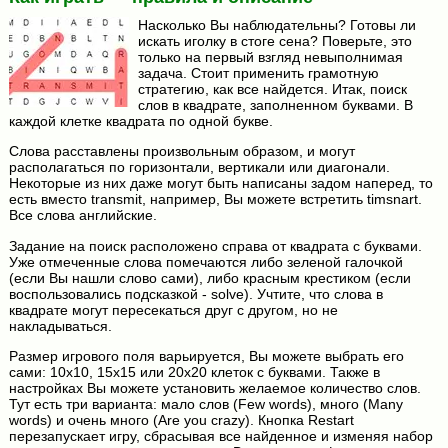
Насколько Вы наблюдательны? Готовы ли
искать иголку в стоге сена? Поверьте, это
только на первый взгляд невыполнимая
задача. Стоит применить грамотную
стратегию, как все найдется. Итак, поиск
слов в квадрате, заполненном буквами. В
каждой клетке квадрата по одной букве.
Слова расставлены произвольным образом, и могут
располагаться по горизонтали, вертикали или диагонали.
Некоторые из них даже могут быть написаны задом наперед, то
есть вместо transmit, например, Вы можете встретить timsnart.
Все слова английские.
Задание на поиск расположено справа от квадрата с буквами.
Уже отмеченные слова помечаются либо зеленой галочкой
(если Вы нашли слово сами), либо красным крестиком (если
воспользовались подсказкой - solve). Учтите, что слова в
квадрате могут пересекаться друг с другом, но не
накладываться.
Размер игрового поля варьируется, Вы можете выбрать его
сами: 10х10, 15х15 или 20х20 клеток с буквами. Также в
настройках Вы можете установить желаемое количество слов.
Тут есть три варианта: мало слов (Few words), много (Many
words) и очень много (Are you crazy). Кнопка Restart
перезапускает игру, сбрасывая все найденное и изменяя набор