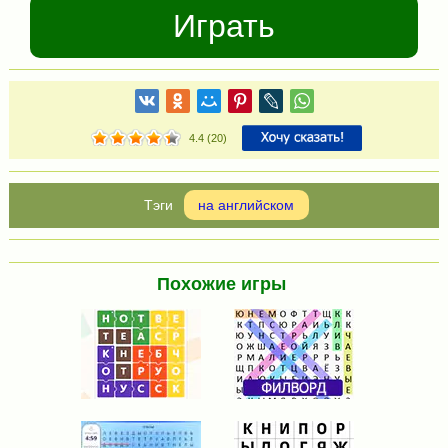
Играть
4.4
(
20
)
на английском
Похожие игры