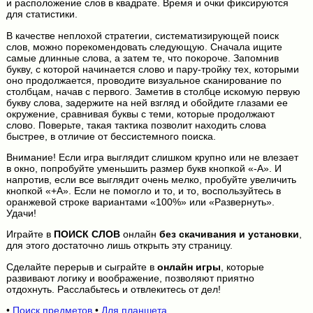
и расположение слов в квадрате. Время и очки фиксируются
для статистики.
В качестве неплохой стратегии, систематизирующей поиск
слов, можно порекомендовать следующую. Сначала ищите
самые длинные слова, а затем те, что покороче. Запомнив
букву, с которой начинается слово и пару-тройку тех, которыми
оно продолжается, проводите визуальное сканирование по
столбцам, начав с первого. Заметив в столбце искомую первую
букву слова, задержите на ней взгляд и обойдите глазами ее
окружение, сравнивая буквы с теми, которые продолжают
слово. Поверьте, такая тактика позволит находить слова
быстрее, в отличие от бессистемного поиска.
Внимание! Если игра выглядит слишком крупно или не влезает
в окно, попробуйте уменьшить размер букв кнопкой «-A». И
напротив, если все выглядит очень мелко, пробуйте увеличить
кнопкой «+A». Если не помогло и то, и то, воспользуйтесь в
оранжевой строке вариантами «100%» или «Развернуть».
Удачи!
Играйте в
ПОИСК СЛОВ
онлайн
без скачивания и установки
,
для этого достаточно лишь открыть эту страницу.
Сделайте перерыв и сыграйте в
онлайн игры
, которые
развивают логику и воображение, позволяют приятно
отдохнуть. Расслабьтесь и отвлекитесь от дел!
•
Поиск предметов
•
Для планшета