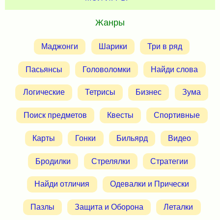
Жанры
Маджонги
Шарики
Три в ряд
Пасьянсы
Головоломки
Найди слова
Логические
Тетрисы
Бизнес
Зума
Поиск предметов
Квесты
Спортивные
Карты
Гонки
Бильярд
Видео
Бродилки
Стрелялки
Стратегии
Найди отличия
Одевалки и Прически
Пазлы
Защита и Оборона
Леталки