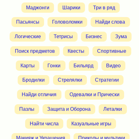
Маджонги
Шарики
Три в ряд
Пасьянсы
Головоломки
Найди слова
Логические
Тетрисы
Бизнес
Зума
Поиск предметов
Квесты
Спортивные
Карты
Гонки
Бильярд
Видео
Бродилки
Стрелялки
Стратегии
Найди отличия
Одевалки и Прически
Пазлы
Защита и Оборона
Леталки
Найти числа
Казуальные игры
Макияж и Украшения
Приколы и мультики