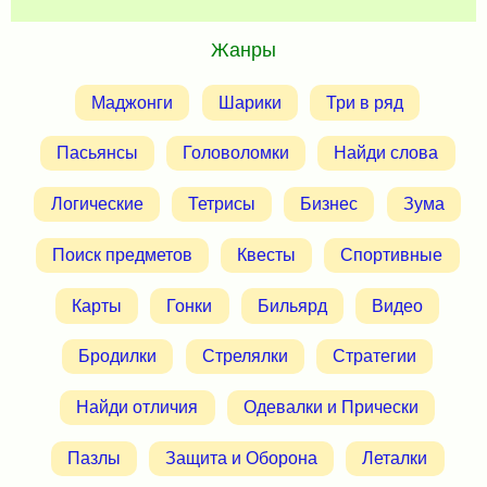
Жанры
Маджонги
Шарики
Три в ряд
Пасьянсы
Головоломки
Найди слова
Логические
Тетрисы
Бизнес
Зума
Поиск предметов
Квесты
Спортивные
Карты
Гонки
Бильярд
Видео
Бродилки
Стрелялки
Стратегии
Найди отличия
Одевалки и Прически
Пазлы
Защита и Оборона
Леталки