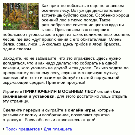
Как приятно побывать в еще не опавшем
осеннем лесу. Вот уж где действительно
встретишь буйство красок. Особенно хорош
осенний лес в тихую погоду. Такое
разнообразное сочетание цветов куда ни
глянь. Приглашаем вас совершить
небольшое путешествие в один из таких великолепных осенних
лесов, где вас ждут приключения с его обитателями. Олень,
белка, сова, лиса... А сколько здесь грибов и ягод! Красота,
одним словом.
Заходите, но не забывайте, что это игра-квест. Здесь нужно
догадаться, что и как надо делать: что собирать на одной
локации, кого угощать на другой и так далее. Так что ходите по
прекрасному осеннему лесу, слушая мелодичную музыку,
вспоминайте лето и взаимодействуйте с этой виртуальной
окружающей средой. Приятной прогулки!
Играйте в
ПРИКЛЮЧЕНИЯ В ОСЕННЕМ ЛЕСУ
онлайн
без
скачивания и установки
, для этого достаточно лишь открыть
эту страницу.
Сделайте перерыв и сыграйте в
онлайн игры
, которые
развивают логику и воображение, позволяют приятно
отдохнуть. Расслабьтесь и отвлекитесь от дел!
•
Поиск предметов
•
Для планшета