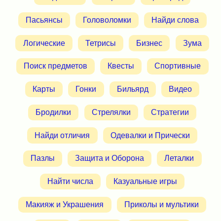
Пасьянсы
Головоломки
Найди слова
Логические
Тетрисы
Бизнес
Зума
Поиск предметов
Квесты
Спортивные
Карты
Гонки
Бильярд
Видео
Бродилки
Стрелялки
Стратегии
Найди отличия
Одевалки и Прически
Пазлы
Защита и Оборона
Леталки
Найти числа
Казуальные игры
Макияж и Украшения
Приколы и мультики