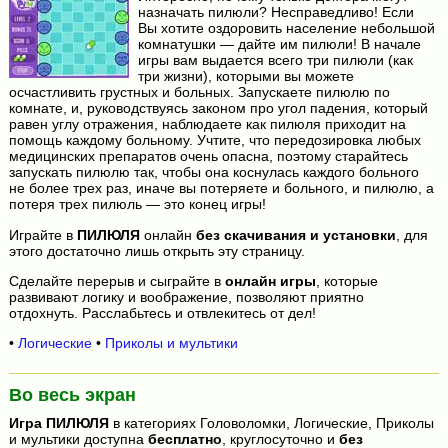
назначать пилюли? Несправедливо! Если
Вы хотите оздоровить население небольшой
комнатушки — дайте им пилюли! В начале
игры вам выдается всего три пилюли (как
три жизни), которыми вы можете
осчастливить грустных и больных. Запускаете пилюлю по
комнате, и, руководствуясь законом про угол падения, который
равен углу отражения, наблюдаете как пилюля приходит на
помощь каждому больному. Учтите, что передозировка любых
медицинских препаратов очень опасна, поэтому старайтесь
запускать пилюлю так, чтобы она коснулась каждого больного
не более трех раз, иначе вы потеряете и больного, и пилюлю, а
потеря трех пилюль — это конец игры!
Играйте в
ПИЛЮЛЯ
онлайн
без скачивания и установки
, для
этого достаточно лишь открыть эту страницу.
Сделайте перерыв и сыграйте в
онлайн игры
, которые
развивают логику и воображение, позволяют приятно
отдохнуть. Расслабьтесь и отвлекитесь от дел!
•
Логические
•
Приколы и мультики
Во весь экран
Игра
ПИЛЮЛЯ
в категориях Головоломки, Логические, Приколы
и мультики доступна
бесплатно
, круглосуточно и
без