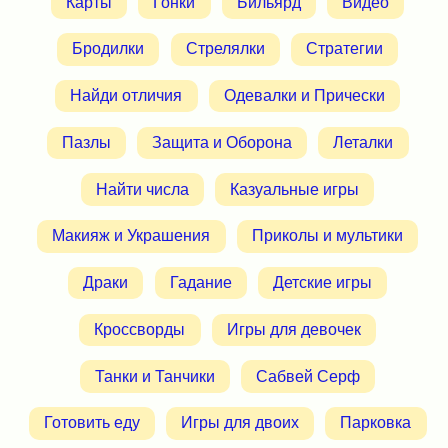
Карты
Гонки
Бильярд
Видео
Бродилки
Стрелялки
Стратегии
Найди отличия
Одевалки и Прически
Пазлы
Защита и Оборона
Леталки
Найти числа
Казуальные игры
Макияж и Украшения
Приколы и мультики
Драки
Гадание
Детские игры
Кроссворды
Игры для девочек
Танки и Танчики
Сабвей Серф
Готовить еду
Игры для двоих
Парковка