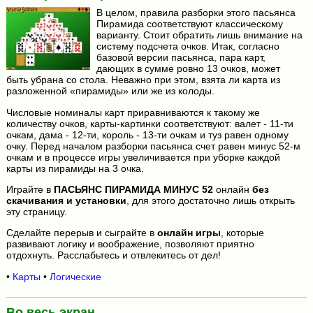
В целом, правила разборки этого пасьянса
Пирамида соответствуют классическому
варианту. Стоит обратить лишь внимание на
систему подсчета очков. Итак, согласно
базовой версии пасьянса, пара карт,
дающих в сумме ровно 13 очков, может
быть убрана со стола. Неважно при этом, взята ли карта из
разложенной «пирамиды» или же из колоды.
Числовые номиналы карт приравниваются к такому же
количеству очков, карты-картинки соответствуют: валет - 11-ти
очкам, дама - 12-ти, король - 13-ти очкам и туз равен одному
очку. Перед началом разборки пасьянса счет равен минус 52-м
очкам и в процессе игры увеличивается при уборке каждой
карты из пирамиды на 3 очка.
Играйте в
ПАСЬЯНС ПИРАМИДА МИНУС 52
онлайн
без
скачивания и установки
, для этого достаточно лишь открыть
эту страницу.
Сделайте перерыв и сыграйте в
онлайн игры
, которые
развивают логику и воображение, позволяют приятно
отдохнуть. Расслабьтесь и отвлекитесь от дел!
•
Карты
•
Логические
Во весь экран