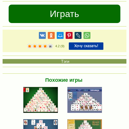
Играть
4.2
(
9
)
Похожие игры