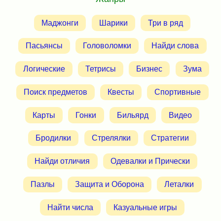
Маджонги
Шарики
Три в ряд
Пасьянсы
Головоломки
Найди слова
Логические
Тетрисы
Бизнес
Зума
Поиск предметов
Квесты
Спортивные
Карты
Гонки
Бильярд
Видео
Бродилки
Стрелялки
Стратегии
Найди отличия
Одевалки и Прически
Пазлы
Защита и Оборона
Леталки
Найти числа
Казуальные игры