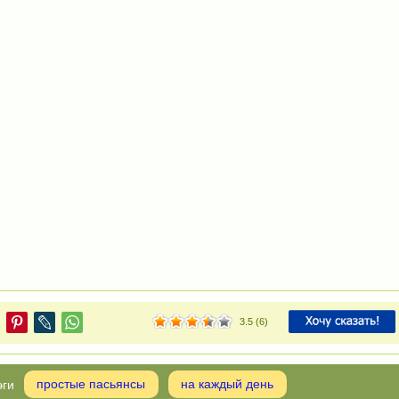
3.5
(
6
)
простые пасьянсы
на каждый день