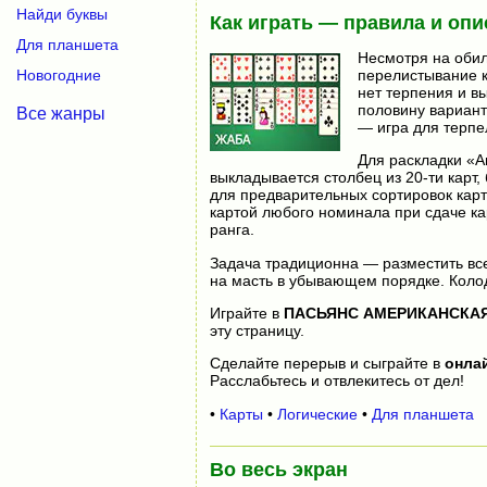
Найди буквы
Как играть — правила и опи
Для планшета
Несмотря на обил
перелистывание к
Новогодние
нет терпения и в
половину вариант
Все жанры
— игра для терпе
Для раскладки «А
выкладывается столбец из 20-ти карт
для предварительных сортировок карт
картой любого номинала при сдаче ка
ранга.
Задача традиционна — разместить все
на масть в убывающем порядке. Колод
Играйте в
ПАСЬЯНС АМЕРИКАНСКА
эту страницу.
Сделайте перерыв и сыграйте в
онла
Расслабьтесь и отвлекитесь от дел!
•
Карты
•
Логические
•
Для планшета
Во весь экран