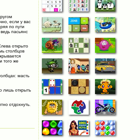
кругом
но, если у вас
еряя по пути
 ведь пасьянс
Слева открыто
мь столбцов
ткрывается
и того же
толбцах: масть
но лишь открыть
тно отдохнуть.