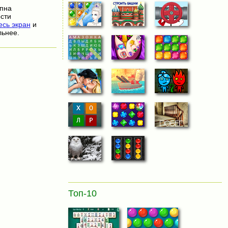
упна
сти
сь экран
и
льнее.
Топ-10