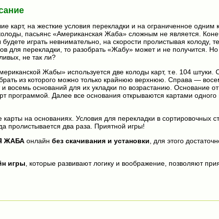
сание
ие карт, на жесткие условия перекладки и на ограниченное одним 
олоды, пасьянс «Американская Жаба» сложным не является. Конеч
ы будете играть невнимательно, на скорости пролистывая колоду, т
ов для перекладки, то разобрать «Жабу» может и не получится. Но
ливых, не так ли?
мериканской Жабы» используется две колоды карт, т.е. 104 штуки. 
, брать из которого можно только крайнюю верхнюю. Справа — восе
 и восемь оснований для их укладки по возрастанию. Основание о
рт программой. Далее все основания открываются картами одного 
 карты на основаниях. Условия для перекладки в сортировочных с
а пролистывается два раза. Приятной игры!
Я ЖАБА
онлайн
без скачивания и установки
, для этого достаточ
йн игры
, которые развивают логику и воображение, позволяют прия