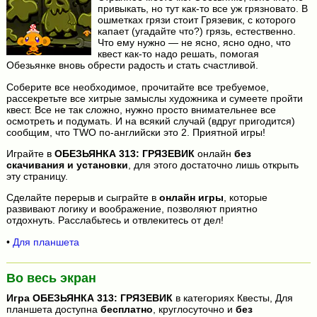
привыкать, но тут как-то все уж грязновато. В
ошметках грязи стоит Грязевик, с которого
капает (угадайте что?) грязь, естественно.
Что ему нужно — не ясно, ясно одно, что
квест как-то надо решать, помогая
Обезьянке вновь обрести радость и стать счастливой.
Соберите все необходимое, прочитайте все требуемое,
рассекретьте все хитрые замыслы художника и сумеете пройти
квест. Все не так сложно, нужно просто внимательнее все
осмотреть и подумать. И на всякий случай (вдруг пригодится)
сообщим, что TWO по-английски это 2. Приятной игры!
Играйте в
ОБЕЗЬЯНКА 313: ГРЯЗЕВИК
онлайн
без
скачивания и установки
, для этого достаточно лишь открыть
эту страницу.
Сделайте перерыв и сыграйте в
онлайн игры
, которые
развивают логику и воображение, позволяют приятно
отдохнуть. Расслабьтесь и отвлекитесь от дел!
•
Для планшета
Во весь экран
Игра
ОБЕЗЬЯНКА 313: ГРЯЗЕВИК
в категориях Квесты, Для
планшета доступна
бесплатно
, круглосуточно и
без