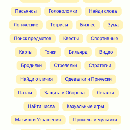
Пасьянсы
Головоломки
Найди слова
Логические
Тетрисы
Бизнес
Зума
Поиск предметов
Квесты
Спортивные
Карты
Гонки
Бильярд
Видео
Бродилки
Стрелялки
Стратегии
Найди отличия
Одевалки и Прически
Пазлы
Защита и Оборона
Леталки
Найти числа
Казуальные игры
Макияж и Украшения
Приколы и мультики