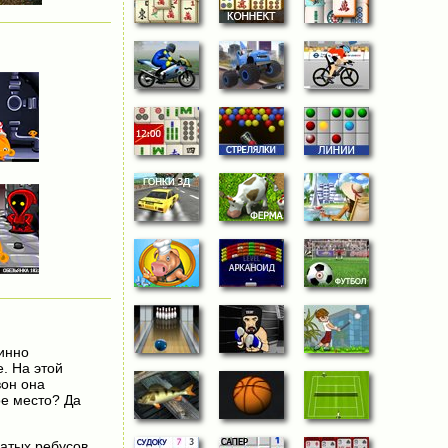
инно
. На этой
вон она
ое место? Да
атых ребусов.