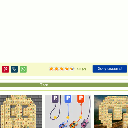
4.5
(
2
)