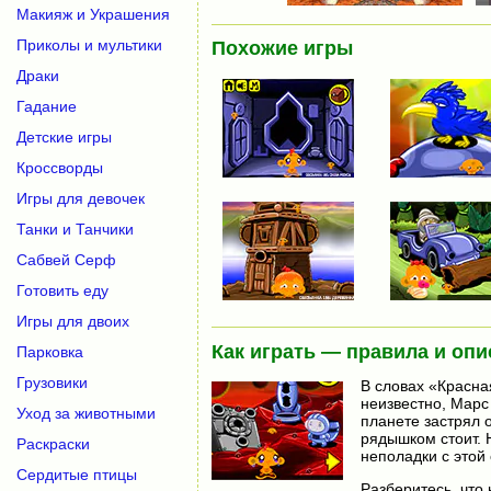
Макияж и Украшения
Приколы и мультики
Похожие игры
Драки
Гадание
Детские игры
Кроссворды
Игры для девочек
Танки и Танчики
Сабвей Серф
Готовить еду
Игры для двоих
Как играть — правила и опи
Парковка
Грузовики
В словах «Красна
неизвестно, Марс 
Уход за животными
планете застрял 
рядышком стоит. 
Раскраски
неполадки с этой
Сердитые птицы
Разберитесь, что