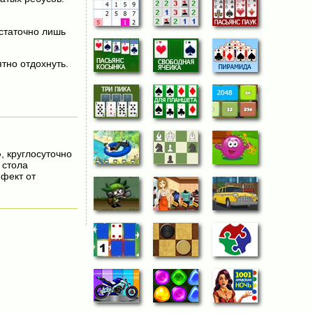
остаточно лишь
тно отдохнуть.
о
, круглосуточно
 стола
фект от