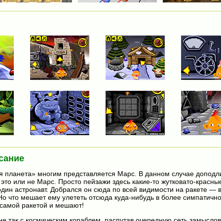
сание
я планета» многим представляется Марс. В данном случае доподл
это или не Марс. Просто пейзажи здесь какие-то жутковато-красные
один астронавт. Добрался он сюда по всей видимости на ракете — 
Но что мешает ему улететь отсюда куда-нибудь в более симпатичн
 самой ракетой и мешают!
 не так с космическим кораблем, распутав очередную сеть замыслов