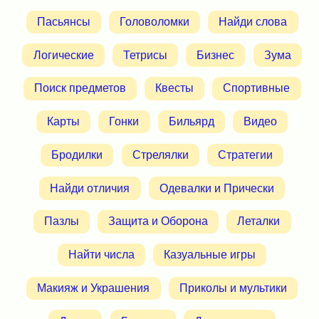
Пасьянсы
Головоломки
Найди слова
Логические
Тетрисы
Бизнес
Зума
Поиск предметов
Квесты
Спортивные
Карты
Гонки
Бильярд
Видео
Бродилки
Стрелялки
Стратегии
Найди отличия
Одевалки и Прически
Пазлы
Защита и Оборона
Леталки
Найти числа
Казуальные игры
Макияж и Украшения
Приколы и мультики