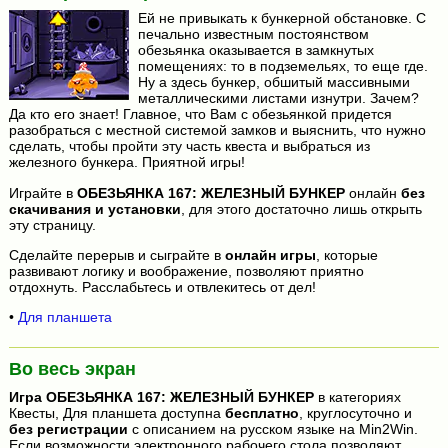
Ей не привыкать к бункерной обстановке. С
печально известным постоянством
обезьянка оказывается в замкнутых
помещениях: то в подземельях, то еще где.
Ну а здесь бункер, обшитый массивными
металлическими листами изнутри. Зачем?
Да кто его знает! Главное, что Вам с обезьянкой придется
разобраться с местной системой замков и выяснить, что нужно
сделать, чтобы пройти эту часть квеста и выбраться из
железного бункера. Приятной игры!
Играйте в
ОБЕЗЬЯНКА 167: ЖЕЛЕЗНЫЙ БУНКЕР
онлайн
без
скачивания и установки
, для этого достаточно лишь открыть
эту страницу.
Сделайте перерыв и сыграйте в
онлайн игры
, которые
развивают логику и воображение, позволяют приятно
отдохнуть. Расслабьтесь и отвлекитесь от дел!
•
Для планшета
Во весь экран
Игра
ОБЕЗЬЯНКА 167: ЖЕЛЕЗНЫЙ БУНКЕР
в категориях
Квесты, Для планшета доступна
бесплатно
, круглосуточно и
без регистрации
с описанием на русском языке на Min2Win.
Если возможности электронного рабочего стола позволяют,