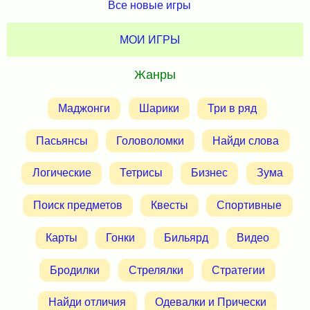
Все новые игры
МОИ ИГРЫ
Жанры
Маджонги
Шарики
Три в ряд
Пасьянсы
Головоломки
Найди слова
Логические
Тетрисы
Бизнес
Зума
Поиск предметов
Квесты
Спортивные
Карты
Гонки
Бильярд
Видео
Бродилки
Стрелялки
Стратегии
Найди отличия
Одевалки и Прически