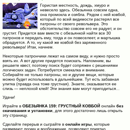
Гористая местность, дождь, хмуро и
невесело здесь. Обезьянка совсем одна,
она промокла и озябла. Рядом с ней ковбой,
который по всей видимости растерял все
патроны от своего револьвера. Это
обстоятельство совсем его не радует, и он
грустит. Придется вам вместе с обезьянкой найти все 30
патронов и передать ему, тогда и он повеселеет, и мартышка
обрадуется. А то, ну какой же ковбой без заряженного
револьвера! Итак, начнем.
Некоторые патрончики лежат на самом виду, и нужно просто
взять их. А вот другие придется поискать. Напомним, вы
решаете квест, поэтому поиск будет сопряжен с решениями
логических задач. Потребуется смекалка и внимание.
Собирайте не только патроны, но и другие вещи, которые
можно будет использовать в дальнейшем. Тут есть забавная
улитка (правда она тоже грустная). Знаете, оказывается ее
слизь — неплохой клей! Эти знания вам могут пригодиться...
Удачи!
Играйте в
ОБЕЗЬЯНКА 159: ГРУСТНЫЙ КОВБОЙ
онлайн
без
скачивания и установки
, для этого достаточно лишь открыть
эту страницу.
Сделайте перерыв и сыграйте в
онлайн игры
, которые
развивают логику и воображение, позволяют приятно