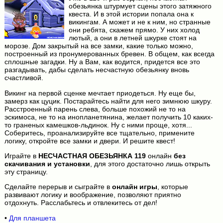
обезьянка штурмует сцены этого затяжного
квеста. И в этой истории попала она к
викингам. А может и не к ним, но странные
они ребята, скажем прямо. У них холод
лютый, а они в летней шкурке стоят на
морозе. Дом закрытый на все замки, какие только можно,
построенный из пронумерованных бревен. В общем, как всегда
сплошные загадки. Ну а Вам, как водится, придется все это
разгадывать, дабы сделать несчастную обезьянку вновь
счастливой.
Викинг на первой сценке мечтает приодеться. Ну еще бы,
замерз как цуцик. Постарайтесь найти для него зимнюю шкуру.
Расстроенный парень слева, больше похожий не то на
эскимоса, не то на инопланетянина, желает получить 10 каких-
то граненых камешков-льдинок. Ну с ними проще, хотя...
Соберитесь, проанализируйте все тщательно, примените
логику, откройте все замки и двери. И решите квест!
Играйте в
НЕСЧАСТНАЯ ОБЕЗЬЯНКА 119
онлайн
без
скачивания и установки
, для этого достаточно лишь открыть
эту страницу.
Сделайте перерыв и сыграйте в
онлайн игры
, которые
развивают логику и воображение, позволяют приятно
отдохнуть. Расслабьтесь и отвлекитесь от дел!
•
Для планшета