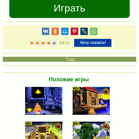
Играть
3.6
(
7
)
Похожие игры