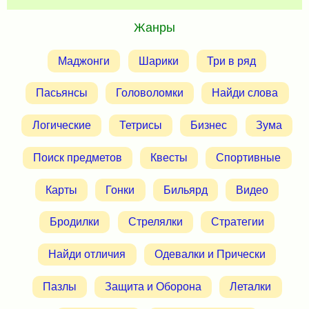
Жанры
Маджонги
Шарики
Три в ряд
Пасьянсы
Головоломки
Найди слова
Логические
Тетрисы
Бизнес
Зума
Поиск предметов
Квесты
Спортивные
Карты
Гонки
Бильярд
Видео
Бродилки
Стрелялки
Стратегии
Найди отличия
Одевалки и Прически
Пазлы
Защита и Оборона
Леталки