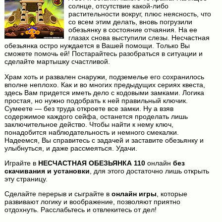
солнце, отсутствие какой-либо
растительности вокруг, плюс неясность, что
со всем этим делать, вновь погрузили
обезьянку в состояние отчаяния. На ее
глазах снова выступили слезы. Несчастная
обезьянка остро нуждается в Вашей помощи. Только Вы
сможете помочь ей! Постарайтесь разобраться в ситуации и
сделайте мартышку счастливой.
Храм хоть и развален снаружи, подземелье его сохранилось
вполне неплохо. Как и во многих предыдущих сериях квеста,
здесь Вам придется иметь дело с кодовыми замками. Логика
простая, но нужно подобрать к ней правильный ключик.
Сумеете — без труда откроете все замки. Ну а взяв
содержимое каждого сейфа, останется проделать лишь
заключительное действо. Чтобы найти к нему ключ,
понадобится наблюдательность и немного смекалки.
Надеемся, Вы справитесь с задачей и заставите обезьянку и
улыбнуться, и даже рассмеяться. Удачи.
Играйте в
НЕСЧАСТНАЯ ОБЕЗЬЯНКА 110
онлайн
без
скачивания и установки
, для этого достаточно лишь открыть
эту страницу.
Сделайте перерыв и сыграйте в
онлайн игры
, которые
развивают логику и воображение, позволяют приятно
отдохнуть. Расслабьтесь и отвлекитесь от дел!