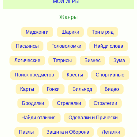
МОИ ИГРЫ
Жанры
Маджонги
Шарики
Три в ряд
Пасьянсы
Головоломки
Найди слова
Логические
Тетрисы
Бизнес
Зума
Поиск предметов
Квесты
Спортивные
Карты
Гонки
Бильярд
Видео
Бродилки
Стрелялки
Стратегии
Найди отличия
Одевалки и Прически
Пазлы
Защита и Оборона
Леталки