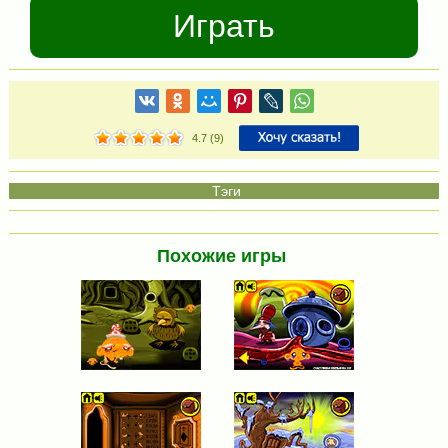
Играть
4.7
(
9
)
Похожие игры