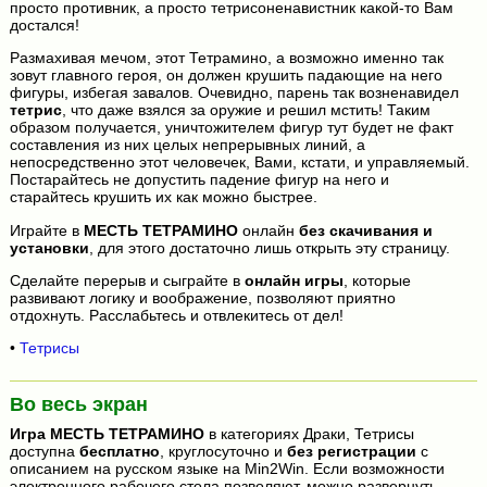
просто противник, а просто тетрисоненавистник какой-то Вам
достался!
Размахивая мечом, этот Тетрамино, а возможно именно так
зовут главного героя, он должен крушить падающие на него
фигуры, избегая завалов. Очевидно, парень так возненавидел
тетрис
, что даже взялся за оружие и решил мстить! Таким
образом получается, уничтожителем фигур тут будет не факт
составления из них целых непрерывных линий, а
непосредственно этот человечек, Вами, кстати, и управляемый.
Постарайтесь не допустить падение фигур на него и
старайтесь крушить их как можно быстрее.
Играйте в
МЕСТЬ ТЕТРАМИНО
онлайн
без скачивания и
установки
, для этого достаточно лишь открыть эту страницу.
Сделайте перерыв и сыграйте в
онлайн игры
, которые
развивают логику и воображение, позволяют приятно
отдохнуть. Расслабьтесь и отвлекитесь от дел!
•
Тетрисы
Во весь экран
Игра
МЕСТЬ ТЕТРАМИНО
в категориях Драки, Тетрисы
доступна
бесплатно
, круглосуточно и
без регистрации
с
описанием на русском языке на Min2Win. Если возможности
электронного рабочего стола позволяют, можно развернуть