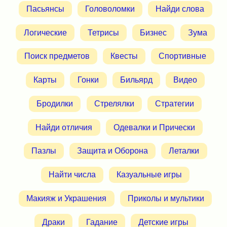
Пасьянсы
Головоломки
Найди слова
Логические
Тетрисы
Бизнес
Зума
Поиск предметов
Квесты
Спортивные
Карты
Гонки
Бильярд
Видео
Бродилки
Стрелялки
Стратегии
Найди отличия
Одевалки и Прически
Пазлы
Защита и Оборона
Леталки
Найти числа
Казуальные игры
Макияж и Украшения
Приколы и мультики
Драки
Гадание
Детские игры