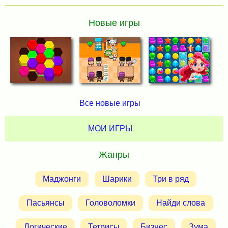
Новые игры
Все новые игры
МОИ ИГРЫ
Жанры
Маджонги
Шарики
Три в ряд
Пасьянсы
Головоломки
Найди слова
Логические
Тетрисы
Бизнес
Зума