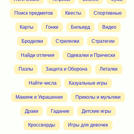
Поиск предметов
Квесты
Спортивные
Карты
Гонки
Бильярд
Видео
Бродилки
Стрелялки
Стратегии
Найди отличия
Одевалки и Прически
Пазлы
Защита и Оборона
Леталки
Найти числа
Казуальные игры
Макияж и Украшения
Приколы и мультики
Драки
Гадание
Детские игры
Кроссворды
Игры для девочек