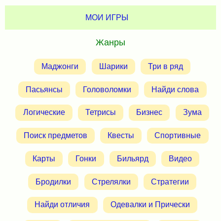
МОИ ИГРЫ
Жанры
Маджонги
Шарики
Три в ряд
Пасьянсы
Головоломки
Найди слова
Логические
Тетрисы
Бизнес
Зума
Поиск предметов
Квесты
Спортивные
Карты
Гонки
Бильярд
Видео
Бродилки
Стрелялки
Стратегии
Найди отличия
Одевалки и Прически