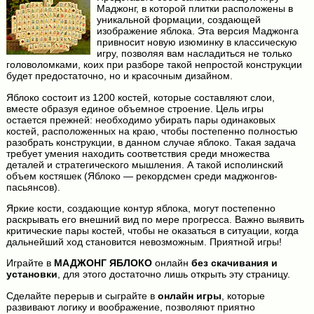
Маджонг, в которой плитки расположены в
уникальной формации, создающей
изображение яблока. Эта версия Маджонга
привносит новую изюминку в классическую
игру, позволяя вам насладиться не только
головоломками, коих при разборе такой непростой конструкции
будет предостаточно, но и красочным дизайном.
Яблоко состоит из 1200 костей, которые составляют слои,
вместе образуя единое объемное строение. Цель игры
остается прежней: необходимо убирать пары одинаковых
костей, расположенных на краю, чтобы постепенно полностью
разобрать конструкции, в данном случае яблоко. Такая задача
требует умения находить соответствия среди множества
деталей и стратегического мышления. А такой исполинский
объем костяшек (Яблоко — рекордсмен среди маджонгов-
пасьянсов).
Яркие кости, создающие контур яблока, могут постепенно
раскрывать его внешний вид по мере прогресса. Важно выявить
критические пары костей, чтобы не оказаться в ситуации, когда
дальнейший ход становится невозможным. Приятной игры!
Играйте в
МАДЖОНГ ЯБЛОКО
онлайн
без скачивания и
установки
, для этого достаточно лишь открыть эту страницу.
Сделайте перерыв и сыграйте в
онлайн игры
, которые
развивают логику и воображение, позволяют приятно