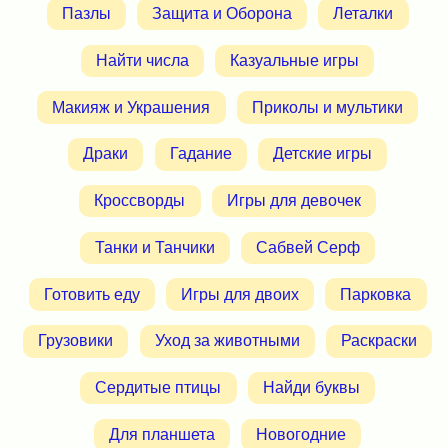
Пазлы
Защита и Оборона
Леталки
Найти числа
Казуальные игры
Макияж и Украшения
Приколы и мультики
Драки
Гадание
Детские игры
Кроссворды
Игры для девочек
Танки и Танчики
Сабвей Серф
Готовить еду
Игры для двоих
Парковка
Грузовики
Уход за животными
Раскраски
Сердитые птицы
Найди буквы
Для планшета
Новогодние